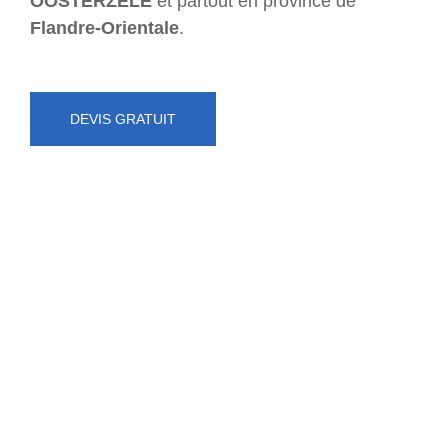
OOSTERZELE
et partout en province de
Flandre-Orientale
.
DEVIS GRATUIT
NUMÉRO D'URGENCE
0472 71 86 34