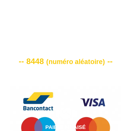
VOTRE CODE DE REMISE -10%
-- 8448
--
(
numéro aléatoire
)
PAIEMENT AISÉ