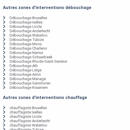
Autres zones d'interventions débouchage
Débouchage Bruxelles
Débouchage Ixelles
Débouchage Uccle
Débouchage Anderlecht
Débouchage Waterloo
Débouchage Tubize
Débouchage Mons
Débouchage Charleroi
Débouchage Namur
Débouchage Schaerbeek
Débouchage Rhode-Saint-Genèse
Débouchage Ath
Débouchage Liège
Débouchage Arlon
Débouchage Manage
Débouchage Ganshoren
Débouchage Kraainem
Autres zones d'interventions chauffage
chauffagiste Bruxelles
chauffagiste Ixelles
chauffagiste Uccle
chauffagiste Anderlecht
chauffagiste Waterloo
chauffagiste Tubize