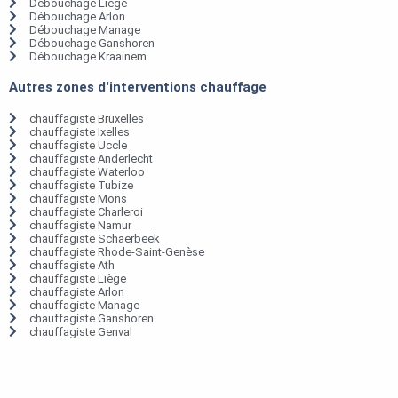
Débouchage Liège
Débouchage Arlon
Débouchage Manage
Débouchage Ganshoren
Débouchage Kraainem
Autres zones d'interventions chauffage
chauffagiste Bruxelles
chauffagiste Ixelles
chauffagiste Uccle
chauffagiste Anderlecht
chauffagiste Waterloo
chauffagiste Tubize
chauffagiste Mons
chauffagiste Charleroi
chauffagiste Namur
chauffagiste Schaerbeek
chauffagiste Rhode-Saint-Genèse
chauffagiste Ath
chauffagiste Liège
chauffagiste Arlon
chauffagiste Manage
chauffagiste Ganshoren
chauffagiste Genval