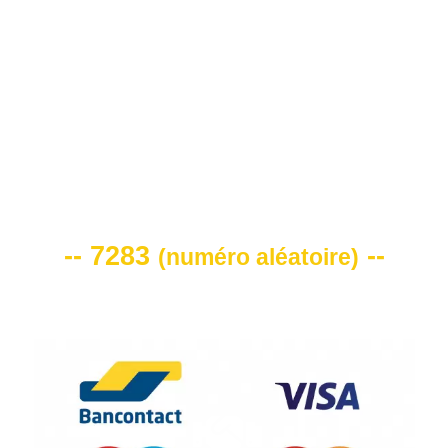
0472 71 86 34
VOTRE CODE DE REMISE -10%
-- 7283
--
(
numéro aléatoire
)