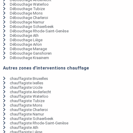
Débouchage Waterloo
Débouchage Tubize
Débouchage Mons
Débouchage Charleroi
Débouchage Namur
Débouchage Schaerbeek
Débouchage Rhode-Saint-Genèse
Débouchage Ath
Débouchage Liège
Débouchage Arlon
Débouchage Manage
Débouchage Ganshoren
Débouchage Kraainem
Autres zones d'interventions chauffage
chauffagiste Bruxelles
chauffagiste Ixelles
chauffagiste Uccle
chauffagiste Anderlecht
chauffagiste Waterloo
chauffagiste Tubize
chauffagiste Mons
chauffagiste Charleroi
chauffagiste Namur
chauffagiste Schaerbeek
chauffagiste Rhode-Saint-Genèse
chauffagiste Ath
chauffagiste Liège