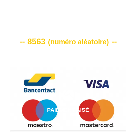
VOTRE CODE DE REMISE -10%
-- 8563
--
(
numéro aléatoire
)
PAIEMENT AISÉ