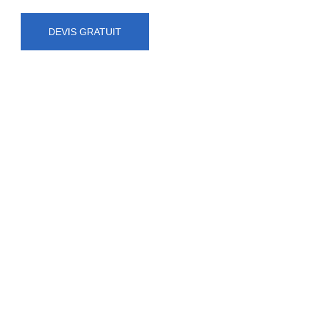
DEVIS GRATUIT
NUMÉRO D'URGENCE
0472 71 86 34