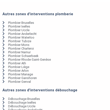
Autres zones d'interventions plomberie
Plombier Bruxelles
Plombier Ixelles
Plombier Uccle
Plombier Anderlecht
Plombier Waterloo
Plombier Tubize
Plombier Mons
Plombier Charleroi
Plombier Namur
Plombier Schaerbeek
Plombier Rhode-Saint-Genèse
Plombier Ath
Plombier Liège
Plombier Arlon
Plombier Manage
Plombier Ganshoren
Plombier Genval
Autres zones d'interventions débouchage
Débouchage Bruxelles
Débouchage Ixelles
Débouchage Uccle
Débouchage Anderlecht