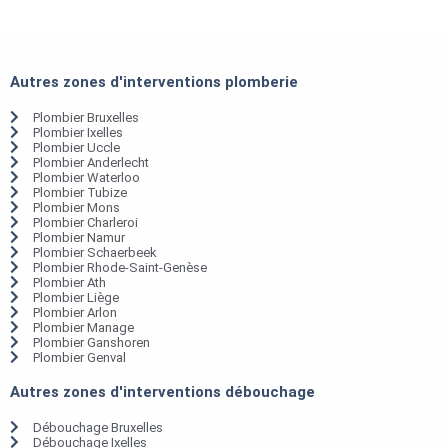
Autres zones d'interventions plomberie
Plombier Bruxelles
Plombier Ixelles
Plombier Uccle
Plombier Anderlecht
Plombier Waterloo
Plombier Tubize
Plombier Mons
Plombier Charleroi
Plombier Namur
Plombier Schaerbeek
Plombier Rhode-Saint-Genèse
Plombier Ath
Plombier Liège
Plombier Arlon
Plombier Manage
Plombier Ganshoren
Plombier Genval
Autres zones d'interventions débouchage
Débouchage Bruxelles
Débouchage Ixelles