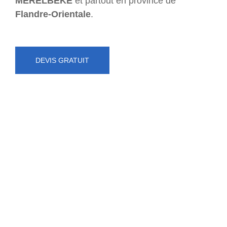
MERELBEKE
et partout en province de
Flandre-Orientale
.
DEVIS GRATUIT
NUMÉRO D'URGENCE
0472 71 86 34