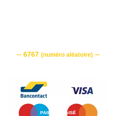
VOTRE CODE DE REMISE -10%
-- 6767
--
(
numéro aléatoire
)
PAIEMENT AISÉ