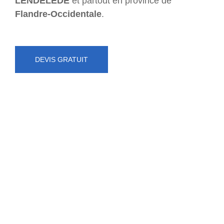
LENDELEDE
et partout en province de
Flandre-Occidentale
.
DEVIS GRATUIT
NUMÉRO D'URGENCE
0472 71 86 34