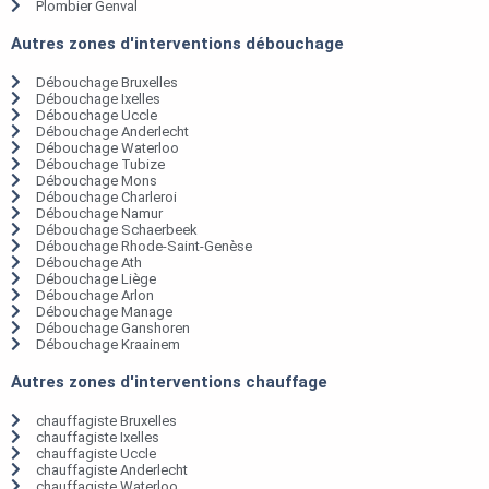
Plombier Genval
Autres zones d'interventions débouchage
Débouchage Bruxelles
Débouchage Ixelles
Débouchage Uccle
Débouchage Anderlecht
Débouchage Waterloo
Débouchage Tubize
Débouchage Mons
Débouchage Charleroi
Débouchage Namur
Débouchage Schaerbeek
Débouchage Rhode-Saint-Genèse
Débouchage Ath
Débouchage Liège
Débouchage Arlon
Débouchage Manage
Débouchage Ganshoren
Débouchage Kraainem
Autres zones d'interventions chauffage
chauffagiste Bruxelles
chauffagiste Ixelles
chauffagiste Uccle
chauffagiste Anderlecht
chauffagiste Waterloo