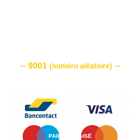
VOTRE CODE DE REMISE -10%
-- 9001
--
(
numéro aléatoire
)
PAIEMENT AISÉ