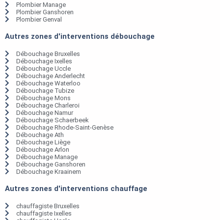
Plombier Manage
Plombier Ganshoren
Plombier Genval
Autres zones d'interventions débouchage
Débouchage Bruxelles
Débouchage Ixelles
Débouchage Uccle
Débouchage Anderlecht
Débouchage Waterloo
Débouchage Tubize
Débouchage Mons
Débouchage Charleroi
Débouchage Namur
Débouchage Schaerbeek
Débouchage Rhode-Saint-Genèse
Débouchage Ath
Débouchage Liège
Débouchage Arlon
Débouchage Manage
Débouchage Ganshoren
Débouchage Kraainem
Autres zones d'interventions chauffage
chauffagiste Bruxelles
chauffagiste Ixelles