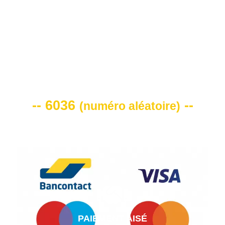
VOTRE CODE DE REMISE -10%
-- 6036
--
(
numéro aléatoire
)
PAIEMENT AISÉ