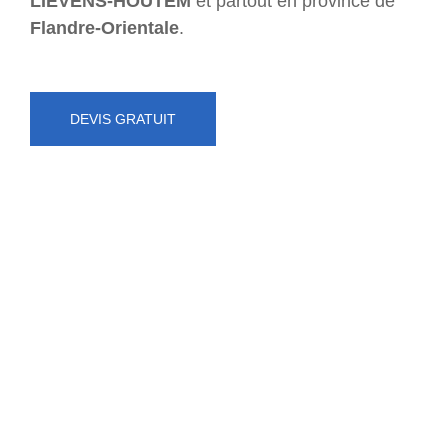
LIEVENS-HOUTEM
et partout en province de
Flandre-Orientale
.
DEVIS GRATUIT
NUMÉRO D'URGENCE
0472 71 86 34