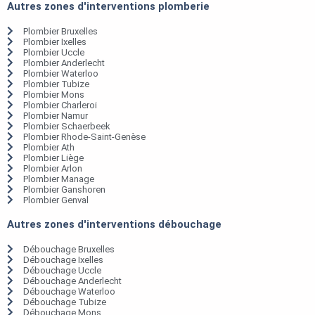
Autres zones d'interventions plomberie
Plombier Bruxelles
Plombier Ixelles
Plombier Uccle
Plombier Anderlecht
Plombier Waterloo
Plombier Tubize
Plombier Mons
Plombier Charleroi
Plombier Namur
Plombier Schaerbeek
Plombier Rhode-Saint-Genèse
Plombier Ath
Plombier Liège
Plombier Arlon
Plombier Manage
Plombier Ganshoren
Plombier Genval
Autres zones d'interventions débouchage
Débouchage Bruxelles
Débouchage Ixelles
Débouchage Uccle
Débouchage Anderlecht
Débouchage Waterloo
Débouchage Tubize
Débouchage Mons