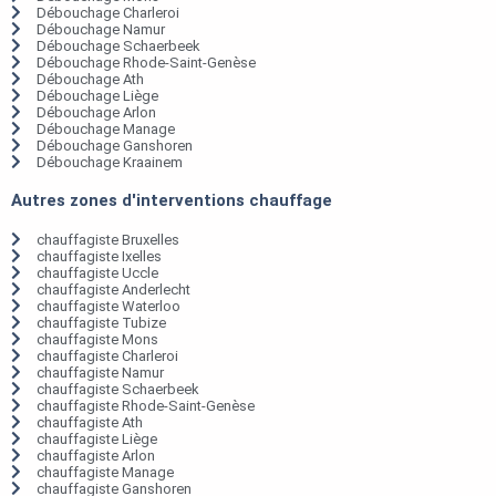
Débouchage Charleroi
Débouchage Namur
Débouchage Schaerbeek
Débouchage Rhode-Saint-Genèse
Débouchage Ath
Débouchage Liège
Débouchage Arlon
Débouchage Manage
Débouchage Ganshoren
Débouchage Kraainem
Autres zones d'interventions chauffage
chauffagiste Bruxelles
chauffagiste Ixelles
chauffagiste Uccle
chauffagiste Anderlecht
chauffagiste Waterloo
chauffagiste Tubize
chauffagiste Mons
chauffagiste Charleroi
chauffagiste Namur
chauffagiste Schaerbeek
chauffagiste Rhode-Saint-Genèse
chauffagiste Ath
chauffagiste Liège
chauffagiste Arlon
chauffagiste Manage
chauffagiste Ganshoren