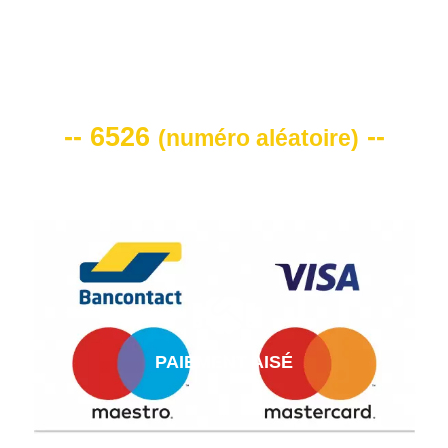
VOTRE CODE DE REMISE -10%
-- 6526
--
(
numéro aléatoire
)
PAIEMENT AISÉ