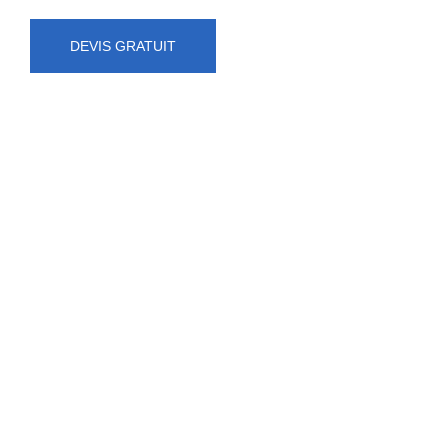
DEVIS GRATUIT
NUMÉRO D'URGENCE
0472 71 86 34