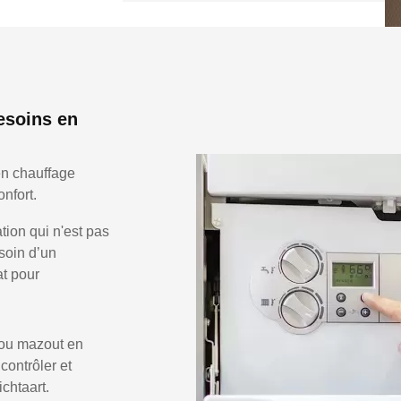
esoins en
en chauffage
nfort.
ion qui n'est pas
soin d’un
at pour
 ou mazout en
 contrôler et
chtaart.