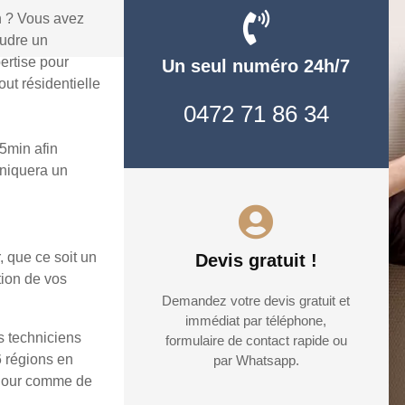
n ? Vous avez
oudre un
ertise pour
Un seul numéro 24h/7
ut résidentielle
0472 71 86 34
5min afin
uniquera un
, que ce soit un
Devis gratuit !
tion de vos
Demandez votre devis gratuit et
immédiat par téléphone,
s techniciens
formulaire de contact rapide ou
6 régions en
par Whatsapp.
e jour comme de