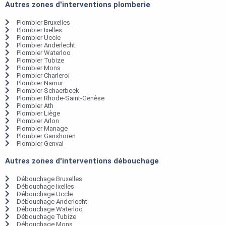
Autres zones d'interventions plomberie
Plombier Bruxelles
Plombier Ixelles
Plombier Uccle
Plombier Anderlecht
Plombier Waterloo
Plombier Tubize
Plombier Mons
Plombier Charleroi
Plombier Namur
Plombier Schaerbeek
Plombier Rhode-Saint-Genèse
Plombier Ath
Plombier Liège
Plombier Arlon
Plombier Manage
Plombier Ganshoren
Plombier Genval
Autres zones d'interventions débouchage
Débouchage Bruxelles
Débouchage Ixelles
Débouchage Uccle
Débouchage Anderlecht
Débouchage Waterloo
Débouchage Tubize
Débouchage Mons