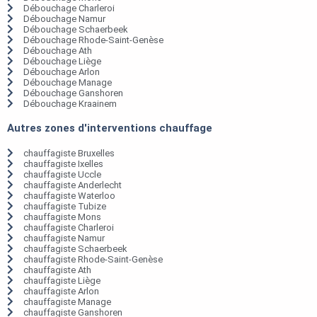
Débouchage Charleroi
Débouchage Namur
Débouchage Schaerbeek
Débouchage Rhode-Saint-Genèse
Débouchage Ath
Débouchage Liège
Débouchage Arlon
Débouchage Manage
Débouchage Ganshoren
Débouchage Kraainem
Autres zones d'interventions chauffage
chauffagiste Bruxelles
chauffagiste Ixelles
chauffagiste Uccle
chauffagiste Anderlecht
chauffagiste Waterloo
chauffagiste Tubize
chauffagiste Mons
chauffagiste Charleroi
chauffagiste Namur
chauffagiste Schaerbeek
chauffagiste Rhode-Saint-Genèse
chauffagiste Ath
chauffagiste Liège
chauffagiste Arlon
chauffagiste Manage
chauffagiste Ganshoren