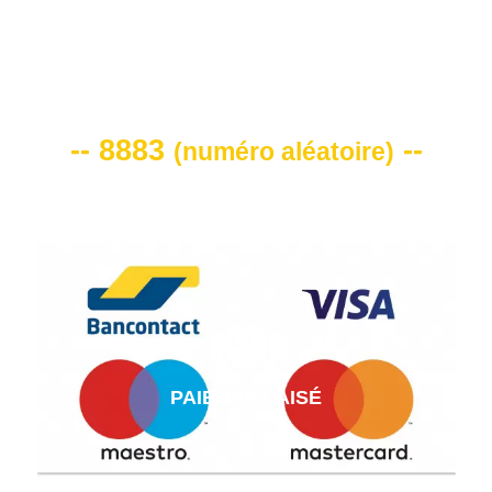
VOTRE CODE DE REMISE -10%
-- 8883
--
(
numéro aléatoire
)
PAIEMENT AISÉ