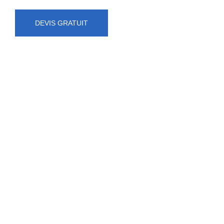
DEVIS GRATUIT
NUMÉRO D'URGENCE
0472 71 86 34