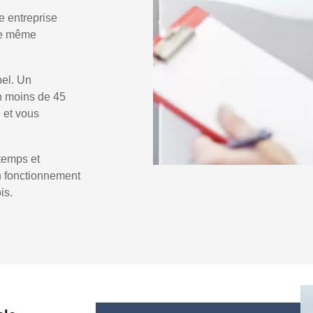
e entreprise
 le même
pel. Un
n moins de 45
e et vous
temps et
un fonctionnement
is.