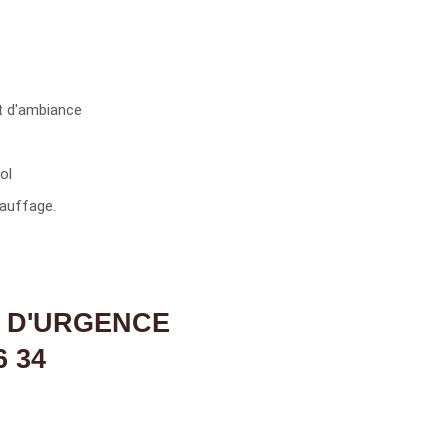
t d'ambiance
ol
auffage.
 D'URGENCE
6 34