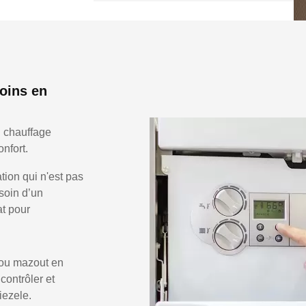
oins en
n chauffage
nfort.
ion qui n'est pas
soin d’un
at pour
 ou mazout en
 contrôler et
iezele.