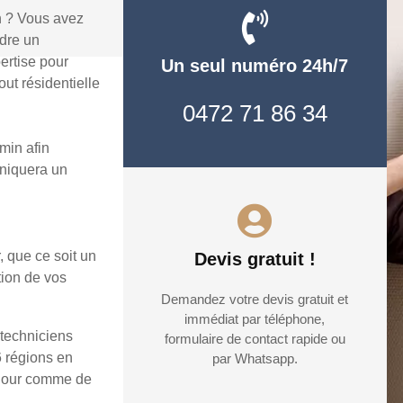
n ? Vous avez
udre un
ertise pour
Un seul numéro 24h/7
ut résidentielle
0472 71 86 34
min afin
uniquera un
, que ce soit un
Devis gratuit !
tion de vos
Demandez votre devis gratuit et
immédiat par téléphone,
 techniciens
formulaire de contact rapide ou
6 régions en
par Whatsapp.
e jour comme de