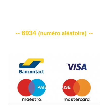
VOTRE CODE DE REMISE -10%
-- 6934
--
(
numéro aléatoire
)
PAIEMENT AISÉ