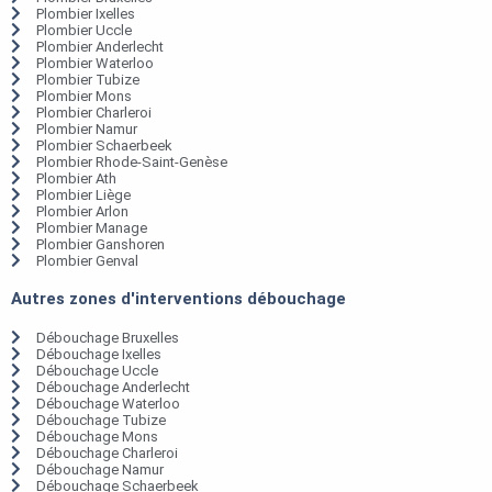
Plombier Ixelles
Plombier Uccle
Plombier Anderlecht
Plombier Waterloo
Plombier Tubize
Plombier Mons
Plombier Charleroi
Plombier Namur
Plombier Schaerbeek
Plombier Rhode-Saint-Genèse
Plombier Ath
Plombier Liège
Plombier Arlon
Plombier Manage
Plombier Ganshoren
Plombier Genval
Autres zones d'interventions débouchage
Débouchage Bruxelles
Débouchage Ixelles
Débouchage Uccle
Débouchage Anderlecht
Débouchage Waterloo
Débouchage Tubize
Débouchage Mons
Débouchage Charleroi
Débouchage Namur
Débouchage Schaerbeek