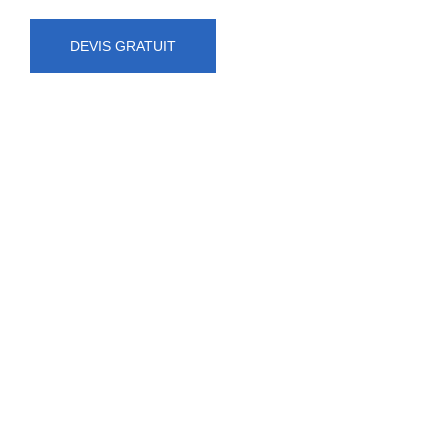
DEVIS GRATUIT
NUMÉRO D'URGENCE
0472 71 86 34