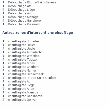
Débouchage Rhode-Saint-Genèse
Débouchage Ath
Débouchage Liège
Débouchage Arlon
Débouchage Manage
Débouchage Ganshoren
Débouchage Kraainem
Autres zones d'interventions chauffage
chauffagiste Bruxelles
chauffagiste Ixelles
chauffagiste Uccle
chauffagiste Anderlecht
chauffagiste Waterloo
chauffagiste Tubize
chauffagiste Mons
chauffagiste Charleroi
chauffagiste Namur
chauffagiste Schaerbeek
chauffagiste Rhode-Saint-Genèse
chauffagiste Ath
chauffagiste Liège
chauffagiste Arlon
chauffagiste Manage
chauffagiste Ganshoren
chauffagiste Genval