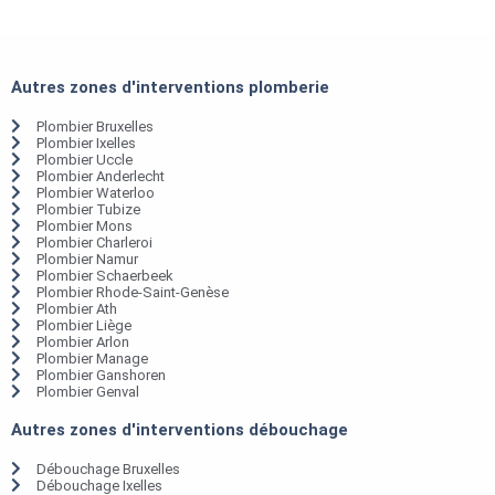
Autres zones d'interventions plomberie
Plombier Bruxelles
Plombier Ixelles
Plombier Uccle
Plombier Anderlecht
Plombier Waterloo
Plombier Tubize
Plombier Mons
Plombier Charleroi
Plombier Namur
Plombier Schaerbeek
Plombier Rhode-Saint-Genèse
Plombier Ath
Plombier Liège
Plombier Arlon
Plombier Manage
Plombier Ganshoren
Plombier Genval
Autres zones d'interventions débouchage
Débouchage Bruxelles
Débouchage Ixelles