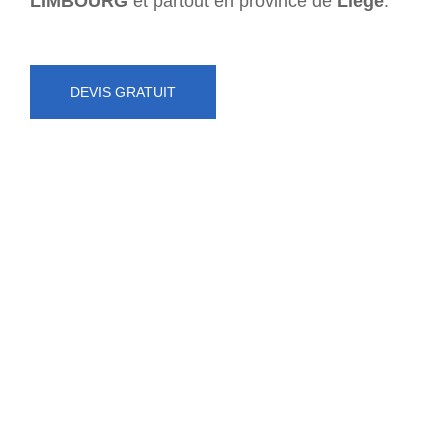
LIMBOURG
et partout en province de
Liège
.
DEVIS GRATUIT
NUMÉRO D'URGENCE
0472 71 86 34