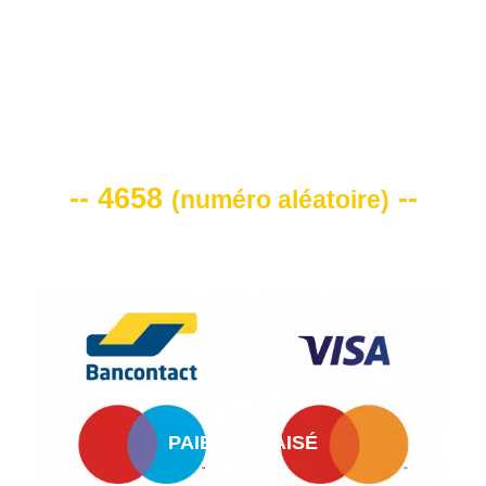
VOTRE CODE DE REMISE -10%
-- 4658
--
(
numéro aléatoire
)
PAIEMENT AISÉ