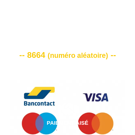
VOTRE CODE DE REMISE -10%
-- 8664
--
(
numéro aléatoire
)
PAIEMENT AISÉ