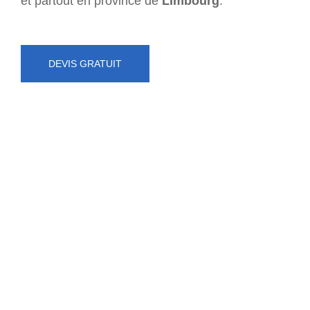
et partout en province de
Limbourg
.
DEVIS GRATUIT
NUMÉRO D'URGENCE
0472 71 86 34