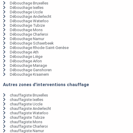
Débouchage Bruxelles
Débouchage Ixelles
Débouchage Uccle
Débouchage Anderlecht
Débouchage Waterloo
Débouchage Tubize
Débouchage Mons
Débouchage Charleroi
Débouchage Namur
Débouchage Schaerbeek
Débouchage Rhode-Saint-Genèse
Débouchage Ath
Débouchage Liège
Débouchage Arlon
Débouchage Manage
Débouchage Ganshoren
Débouchage Kraainem
Autres zones d'interventions chauffage
chauffagiste Bruxelles
chauffagiste Ixelles
chauffagiste Uccle
chauffagiste Anderlecht
chauffagiste Waterloo
chauffagiste Tubize
chauffagiste Mons
chauffagiste Charleroi
chauffagiste Namur