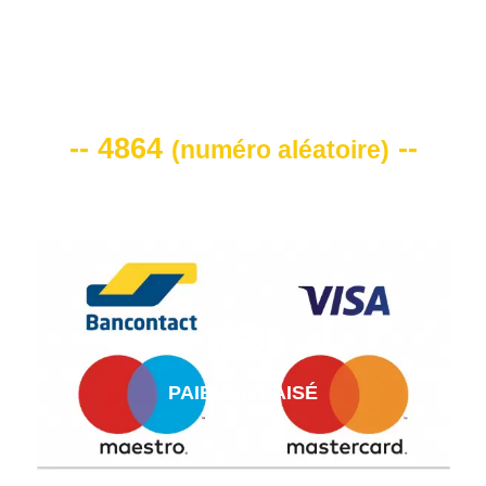
VOTRE CODE DE REMISE -10%
-- 4864
--
(
numéro aléatoire
)
PAIEMENT AISÉ