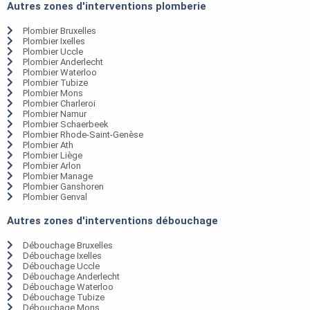
Autres zones d'interventions plomberie
Plombier Bruxelles
Plombier Ixelles
Plombier Uccle
Plombier Anderlecht
Plombier Waterloo
Plombier Tubize
Plombier Mons
Plombier Charleroi
Plombier Namur
Plombier Schaerbeek
Plombier Rhode-Saint-Genèse
Plombier Ath
Plombier Liège
Plombier Arlon
Plombier Manage
Plombier Ganshoren
Plombier Genval
Autres zones d'interventions débouchage
Débouchage Bruxelles
Débouchage Ixelles
Débouchage Uccle
Débouchage Anderlecht
Débouchage Waterloo
Débouchage Tubize
Débouchage Mons