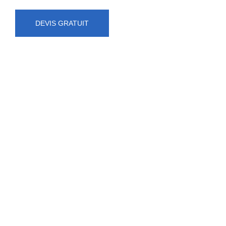
DEVIS GRATUIT
NUMÉRO D'URGENCE
0472 71 86 34