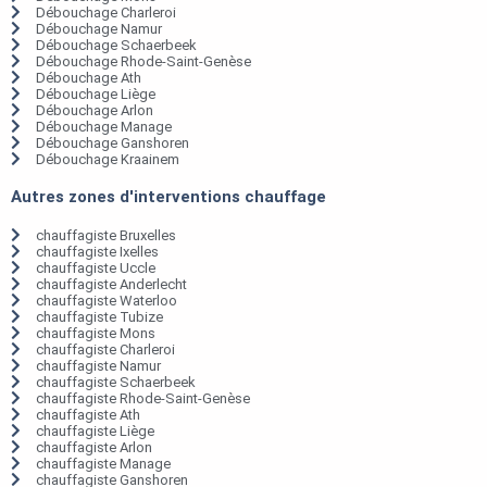
Débouchage Charleroi
Débouchage Namur
Débouchage Schaerbeek
Débouchage Rhode-Saint-Genèse
Débouchage Ath
Débouchage Liège
Débouchage Arlon
Débouchage Manage
Débouchage Ganshoren
Débouchage Kraainem
Autres zones d'interventions chauffage
chauffagiste Bruxelles
chauffagiste Ixelles
chauffagiste Uccle
chauffagiste Anderlecht
chauffagiste Waterloo
chauffagiste Tubize
chauffagiste Mons
chauffagiste Charleroi
chauffagiste Namur
chauffagiste Schaerbeek
chauffagiste Rhode-Saint-Genèse
chauffagiste Ath
chauffagiste Liège
chauffagiste Arlon
chauffagiste Manage
chauffagiste Ganshoren