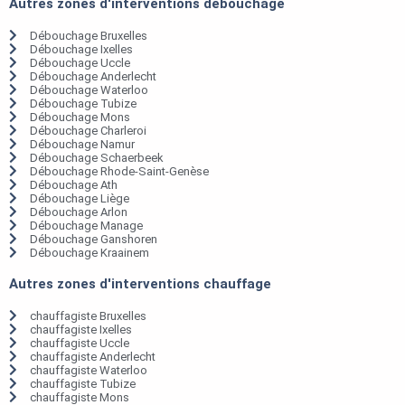
Autres zones d'interventions débouchage
Débouchage Bruxelles
Débouchage Ixelles
Débouchage Uccle
Débouchage Anderlecht
Débouchage Waterloo
Débouchage Tubize
Débouchage Mons
Débouchage Charleroi
Débouchage Namur
Débouchage Schaerbeek
Débouchage Rhode-Saint-Genèse
Débouchage Ath
Débouchage Liège
Débouchage Arlon
Débouchage Manage
Débouchage Ganshoren
Débouchage Kraainem
Autres zones d'interventions chauffage
chauffagiste Bruxelles
chauffagiste Ixelles
chauffagiste Uccle
chauffagiste Anderlecht
chauffagiste Waterloo
chauffagiste Tubize
chauffagiste Mons