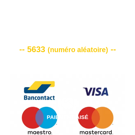
VOTRE CODE DE REMISE -10%
-- 5633
--
(
numéro aléatoire
)
PAIEMENT AISÉ