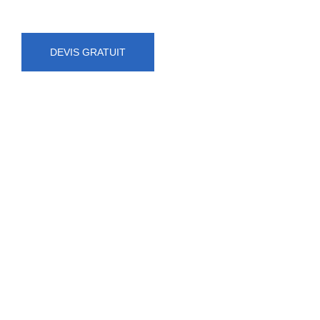
DEVIS GRATUIT
NUMÉRO D'URGENCE
0472 71 86 34