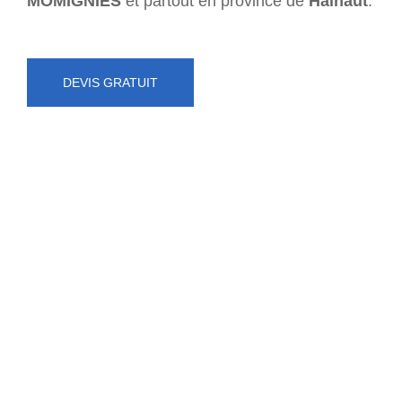
MOMIGNIES
et partout en province de
Hainaut
.
DEVIS GRATUIT
NUMÉRO D'URGENCE
0472 71 86 34