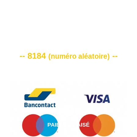
VOTRE CODE DE REMISE -10%
-- 8184
--
(
numéro aléatoire
)
PAIEMENT AISÉ