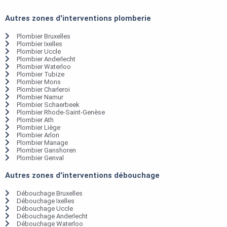
Autres zones d'interventions plomberie
Plombier Bruxelles
Plombier Ixelles
Plombier Uccle
Plombier Anderlecht
Plombier Waterloo
Plombier Tubize
Plombier Mons
Plombier Charleroi
Plombier Namur
Plombier Schaerbeek
Plombier Rhode-Saint-Genèse
Plombier Ath
Plombier Liège
Plombier Arlon
Plombier Manage
Plombier Ganshoren
Plombier Genval
Autres zones d'interventions débouchage
Débouchage Bruxelles
Débouchage Ixelles
Débouchage Uccle
Débouchage Anderlecht
Débouchage Waterloo