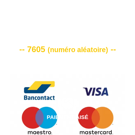
VOTRE CODE DE REMISE -10%
-- 7605
--
(
numéro aléatoire
)
PAIEMENT AISÉ