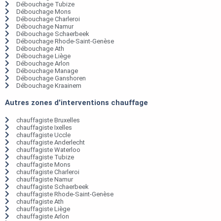
Débouchage Tubize
Débouchage Mons
Débouchage Charleroi
Débouchage Namur
Débouchage Schaerbeek
Débouchage Rhode-Saint-Genèse
Débouchage Ath
Débouchage Liège
Débouchage Arlon
Débouchage Manage
Débouchage Ganshoren
Débouchage Kraainem
Autres zones d'interventions chauffage
chauffagiste Bruxelles
chauffagiste Ixelles
chauffagiste Uccle
chauffagiste Anderlecht
chauffagiste Waterloo
chauffagiste Tubize
chauffagiste Mons
chauffagiste Charleroi
chauffagiste Namur
chauffagiste Schaerbeek
chauffagiste Rhode-Saint-Genèse
chauffagiste Ath
chauffagiste Liège
chauffagiste Arlon