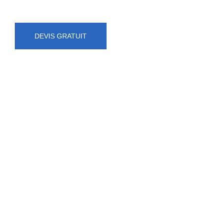
DEVIS GRATUIT
NUMÉRO D'URGENCE
0472 71 86 34