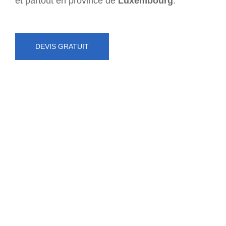
et partout en province de
Luxembourg
.
DEVIS GRATUIT
NUMÉRO D'URGENCE
0472 71 86 34