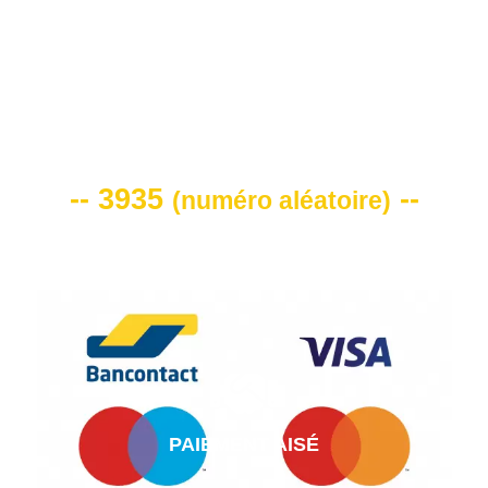
VOTRE CODE DE REMISE -10%
-- 3935
--
(
numéro aléatoire
)
PAIEMENT AISÉ