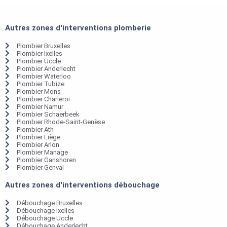
Autres zones d'interventions plomberie
Plombier Bruxelles
Plombier Ixelles
Plombier Uccle
Plombier Anderlecht
Plombier Waterloo
Plombier Tubize
Plombier Mons
Plombier Charleroi
Plombier Namur
Plombier Schaerbeek
Plombier Rhode-Saint-Genèse
Plombier Ath
Plombier Liège
Plombier Arlon
Plombier Manage
Plombier Ganshoren
Plombier Genval
Autres zones d'interventions débouchage
Débouchage Bruxelles
Débouchage Ixelles
Débouchage Uccle
Débouchage Anderlecht