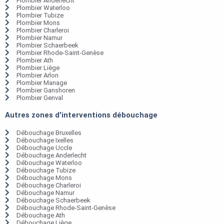
Plombier Anderlecht
Plombier Waterloo
Plombier Tubize
Plombier Mons
Plombier Charleroi
Plombier Namur
Plombier Schaerbeek
Plombier Rhode-Saint-Genèse
Plombier Ath
Plombier Liège
Plombier Arlon
Plombier Manage
Plombier Ganshoren
Plombier Genval
Autres zones d'interventions débouchage
Débouchage Bruxelles
Débouchage Ixelles
Débouchage Uccle
Débouchage Anderlecht
Débouchage Waterloo
Débouchage Tubize
Débouchage Mons
Débouchage Charleroi
Débouchage Namur
Débouchage Schaerbeek
Débouchage Rhode-Saint-Genèse
Débouchage Ath
Débouchage Liège