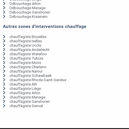
Débouchage Arlon
Débouchage Manage
Débouchage Ganshoren
Débouchage Kraainem
Autres zones d'interventions chauffage
chauffagiste Bruxelles
chauffagiste Ixelles
chauffagiste Uccle
chauffagiste Anderlecht
chauffagiste Waterloo
chauffagiste Tubize
chauffagiste Mons
chauffagiste Charleroi
chauffagiste Namur
chauffagiste Schaerbeek
chauffagiste Rhode-Saint-Genèse
chauffagiste Ath
chauffagiste Liège
chauffagiste Arlon
chauffagiste Manage
chauffagiste Ganshoren
chauffagiste Genval