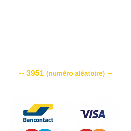
VOTRE CODE DE REMISE -10%
-- 3951
--
(
numéro aléatoire
)