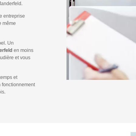
Manderfeld.
e entreprise
 le même
pel. Un
erfeld
en moins
audière et vous
temps et
un fonctionnement
is.