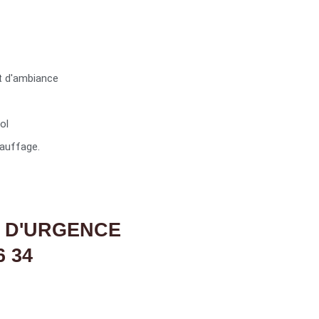
t d'ambiance
ol
auffage.
 D'URGENCE
6 34