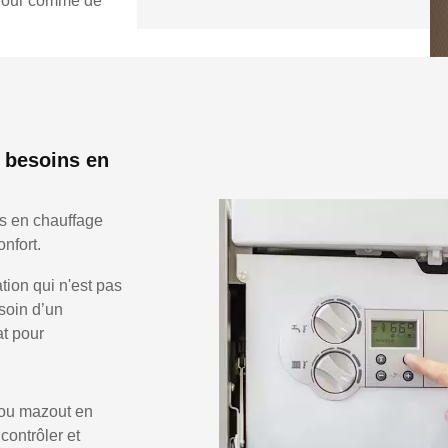
e jour comme de
 besoins en
ns en chauffage
nfort.
ion qui n'est pas
soin d’un
at pour
 ou mazout en
 contrôler et