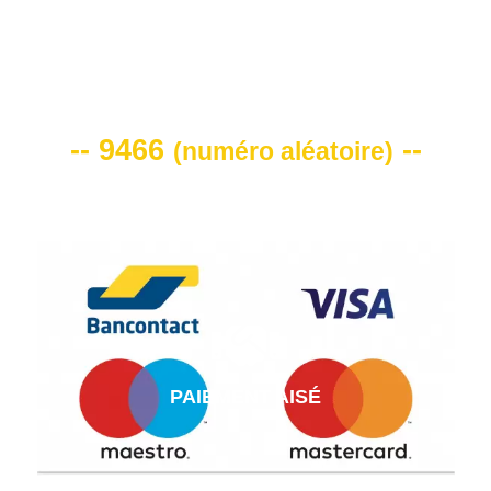
VOTRE CODE DE REMISE -10%
-- 9466
--
(
numéro aléatoire
)
PAIEMENT AISÉ