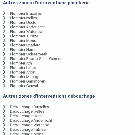
Autres zones d'interventions plomberie
Plombier Bruxelles
Plombier Ixelles
Plombier Uccle
Plombier Anderlecht
Plombier Waterloo
Plombier Tubize
Plombier Mons
Plombier Charleroi
Plombier Namur
Plombier Schaerbeek
Plombier Rhode-Saint-Genèse
Plombier Ath
Plombier Liège
Plombier Arlon
Plombier Manage
Plombier Ganshoren
Plombier Genval
Autres zones d'interventions débouchage
Débouchage Bruxelles
Débouchage Ixelles
Débouchage Uccle
Débouchage Anderlecht
Débouchage Waterloo
Débouchage Tubize
Débouchage Mons