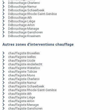
Débouchage Charleroi
Débouchage Namur
Débouchage Schaerbeek
Débouchage Rhode-Saint-Genèse
Débouchage Ath
Débouchage Liège
Débouchage Arlon
Débouchage Manage
Débouchage Ganshoren
Débouchage Kraainem
Autres zones d'interventions chauffage
chauffagiste Bruxelles
chauffagiste Ixelles
chauffagiste Uccle
chauffagiste Anderlecht
chauffagiste Waterloo
chauffagiste Tubize
chauffagiste Mons
chauffagiste Charleroi
chauffagiste Namur
chauffagiste Schaerbeek
chauffagiste Rhode-Saint-Genèse
chauffagiste Ath
chauffagiste Liège
chauffagiste Arlon
chauffagiste Manage
chauffagiste Ganshoren