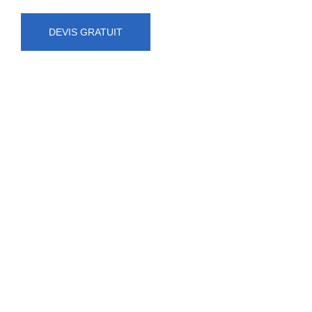
DEVIS GRATUIT
NUMÉRO D'URGENCE
0472 71 86 34