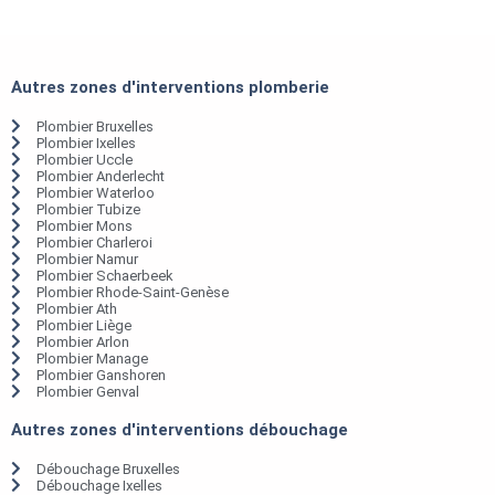
Autres zones d'interventions plomberie
Plombier Bruxelles
Plombier Ixelles
Plombier Uccle
Plombier Anderlecht
Plombier Waterloo
Plombier Tubize
Plombier Mons
Plombier Charleroi
Plombier Namur
Plombier Schaerbeek
Plombier Rhode-Saint-Genèse
Plombier Ath
Plombier Liège
Plombier Arlon
Plombier Manage
Plombier Ganshoren
Plombier Genval
Autres zones d'interventions débouchage
Débouchage Bruxelles
Débouchage Ixelles