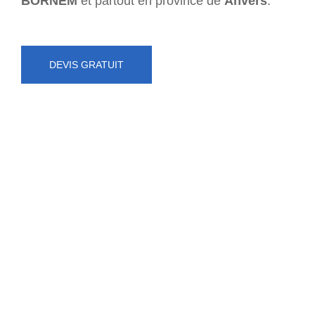
BORNEM
et partout en province de
Anvers
.
DEVIS GRATUIT
NUMÉRO D'URGENCE
0472 71 86 34