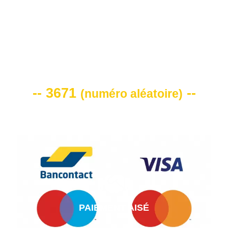
VOTRE CODE DE REMISE -10%
-- 3671
--
(
numéro aléatoire
)
PAIEMENT AISÉ