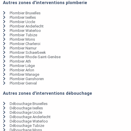
Autres zones d'interventions plomberie
Plombier Bruxelles
Plombier Ixelles
Plombier Uccle
Plombier Anderlecht
Plombier Waterloo
Plombier Tubize
Plombier Mons
Plombier Charleroi
Plombier Namur
Plombier Schaerbeek
Plombier Rhode-Saint-Genèse
Plombier Ath
Plombier Liège
Plombier Arlon
Plombier Manage
Plombier Ganshoren
Plombier Genval
Autres zones d'interventions débouchage
Débouchage Bruxelles
Débouchage Ixelles
Débouchage Uccle
Débouchage Anderlecht
Débouchage Waterloo
Débouchage Tubize
Débouchage Mons