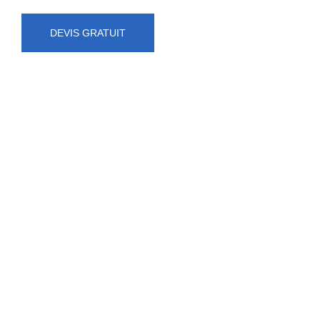
DEVIS GRATUIT
NUMÉRO D'URGENCE
0472 71 86 34