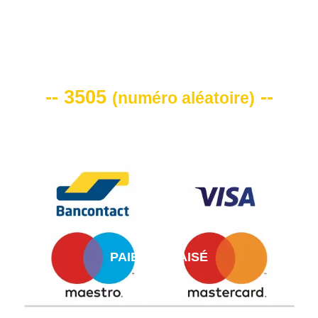
VOTRE CODE DE REMISE -10%
-- 3505
--
(
numéro aléatoire
)
PAIEMENT AISÉ