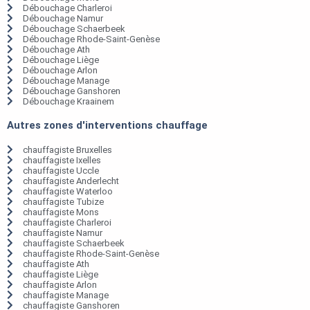
Débouchage Charleroi
Débouchage Namur
Débouchage Schaerbeek
Débouchage Rhode-Saint-Genèse
Débouchage Ath
Débouchage Liège
Débouchage Arlon
Débouchage Manage
Débouchage Ganshoren
Débouchage Kraainem
Autres zones d'interventions chauffage
chauffagiste Bruxelles
chauffagiste Ixelles
chauffagiste Uccle
chauffagiste Anderlecht
chauffagiste Waterloo
chauffagiste Tubize
chauffagiste Mons
chauffagiste Charleroi
chauffagiste Namur
chauffagiste Schaerbeek
chauffagiste Rhode-Saint-Genèse
chauffagiste Ath
chauffagiste Liège
chauffagiste Arlon
chauffagiste Manage
chauffagiste Ganshoren