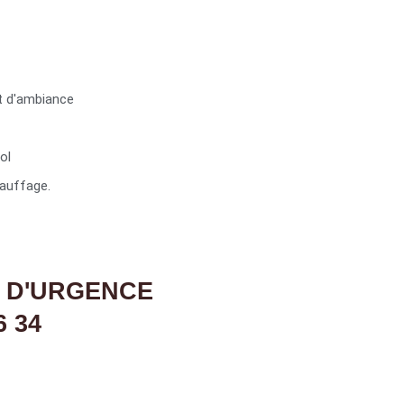
t d'ambiance
ol
auffage.
 D'URGENCE
6 34