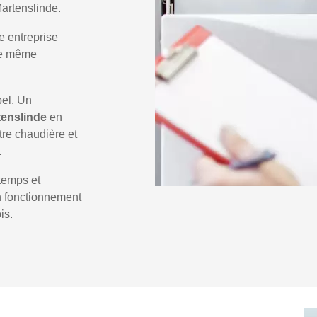
Martenslinde.
e entreprise
 le même
pel. Un
tenslinde
en
tre chaudière et
.
temps et
un fonctionnement
is.