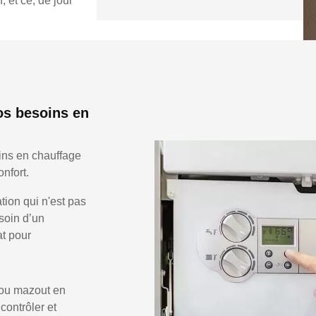
 et ce, de jour
os besoins en
ins en chauffage
nfort.
ion qui n'est pas
soin d’un
at pour
 ou mazout en
 contrôler et