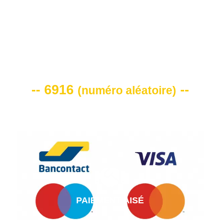
VOTRE CODE DE REMISE -10%
-- 6916
--
(
numéro aléatoire
)
PAIEMENT AISÉ