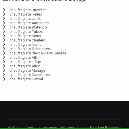
chauffagiste Bruxelles
chauffagiste Ixelles
chauffagiste Uccle
chauffagiste Anderlecht
chauffagiste Waterloo
chauffagiste Tubize
chauffagiste Mons
chauffagiste Charleroi
chauffagiste Namur
chauffagiste Schaerbeek
chauffagiste Rhode-Saint-Genèse
chauffagiste Ath
chauffagiste Liège
chauffagiste Arlon
chauffagiste Manage
chauffagiste Ganshoren
chauffagiste Genval
@Plomby - Tous droits réservés -
Mentions légales
-
Plombier Belgique
-