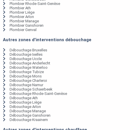
Plombier Rhode-Saint-Genèse
Plombier Ath
Plombier Liège
Plombier Arlon
Plombier Manage
Plombier Ganshoren
Plombier Genval
Autres zones d'interventions débouchage
Débouchage Bruxelles
Débouchage Ixelles
Débouchage Uccle
Débouchage Anderlecht
Débouchage Waterloo
Débouchage Tubize
Débouchage Mons
Débouchage Charleroi
Débouchage Namur
Débouchage Schaerbeek
Débouchage Rhode-Saint-Genèse
Débouchage Ath
Débouchage Liège
Débouchage Arlon
Débouchage Manage
Débouchage Ganshoren
Débouchage Kraainem
Autres zones d'interventions chauffage