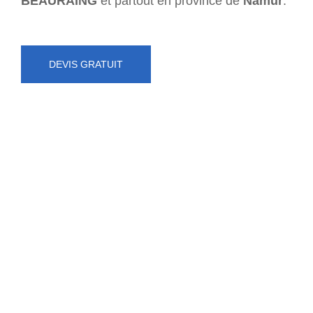
BEAURAING
et partout en province de
Namur
.
DEVIS GRATUIT
NUMÉRO D'URGENCE
0472 71 86 34