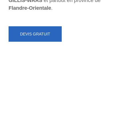
GILLIS-WAAS
et partout en province de
Flandre-Orientale
.
DEVIS GRATUIT
NUMÉRO D'URGENCE
0472 71 86 34