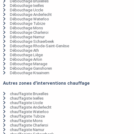
Débouchage Bruxelles
Débouchage Ixelles
Débouchage Uccle
Débouchage Anderlecht
Débouchage Waterloo
Débouchage Tubize
Débouchage Mons
Débouchage Charleroi
Débouchage Namur
Débouchage Schaerbeek
Débouchage Rhode-Saint-Genèse
Débouchage Ath
Débouchage Liège
Débouchage Arlon
Débouchage Manage
Débouchage Ganshoren
Débouchage Kraainem
Autres zones d'interventions chauffage
chauffagiste Bruxelles
chauffagiste Ixelles
chauffagiste Uccle
chauffagiste Anderlecht
chauffagiste Waterloo
chauffagiste Tubize
chauffagiste Mons
chauffagiste Charleroi
chauffagiste Namur