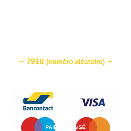
VOTRE CODE DE REMISE -10%
-- 7910
--
(
numéro aléatoire
)
PAIEMENT AISÉ