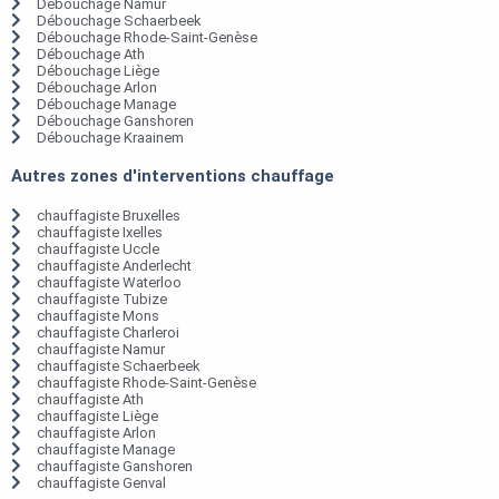
Débouchage Namur
Débouchage Schaerbeek
Débouchage Rhode-Saint-Genèse
Débouchage Ath
Débouchage Liège
Débouchage Arlon
Débouchage Manage
Débouchage Ganshoren
Débouchage Kraainem
Autres zones d'interventions chauffage
chauffagiste Bruxelles
chauffagiste Ixelles
chauffagiste Uccle
chauffagiste Anderlecht
chauffagiste Waterloo
chauffagiste Tubize
chauffagiste Mons
chauffagiste Charleroi
chauffagiste Namur
chauffagiste Schaerbeek
chauffagiste Rhode-Saint-Genèse
chauffagiste Ath
chauffagiste Liège
chauffagiste Arlon
chauffagiste Manage
chauffagiste Ganshoren
chauffagiste Genval