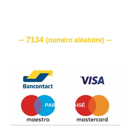
VOTRE CODE DE REMISE -10%
-- 7134
--
(
numéro aléatoire
)
PAIEMENT AISÉ