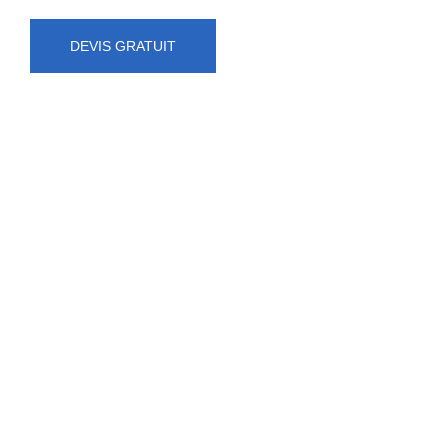
DEVIS GRATUIT
NUMÉRO D'URGENCE
0472 71 86 34