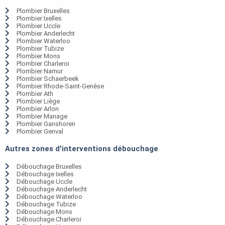
Plombier Bruxelles
Plombier Ixelles
Plombier Uccle
Plombier Anderlecht
Plombier Waterloo
Plombier Tubize
Plombier Mons
Plombier Charleroi
Plombier Namur
Plombier Schaerbeek
Plombier Rhode-Saint-Genèse
Plombier Ath
Plombier Liège
Plombier Arlon
Plombier Manage
Plombier Ganshoren
Plombier Genval
Autres zones d'interventions débouchage
Débouchage Bruxelles
Débouchage Ixelles
Débouchage Uccle
Débouchage Anderlecht
Débouchage Waterloo
Débouchage Tubize
Débouchage Mons
Débouchage Charleroi