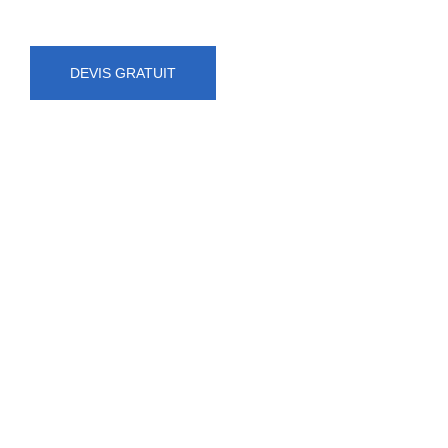
DEVIS GRATUIT
NUMÉRO D'URGENCE
0472 71 86 34