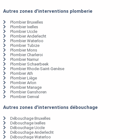
Autres zones d'interventions plomberie
Plombier Bruxelles
Plombier Ixelles
Plombier Uccle
Plombier Anderlecht
Plombier Waterloo
Plombier Tubize
Plombier Mons
Plombier Charleroi
Plombier Namur
Plombier Schaerbeek
Plombier Rhode-Saint-Genèse
Plombier Ath
Plombier Liège
Plombier Arlon
Plombier Manage
Plombier Ganshoren
Plombier Genval
Autres zones d'interventions débouchage
Débouchage Bruxelles
Débouchage Ixelles
Débouchage Uccle
Débouchage Anderlecht
Débouchage Waterloo