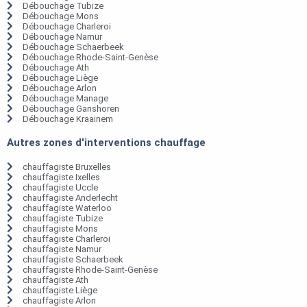
Débouchage Tubize
Débouchage Mons
Débouchage Charleroi
Débouchage Namur
Débouchage Schaerbeek
Débouchage Rhode-Saint-Genèse
Débouchage Ath
Débouchage Liège
Débouchage Arlon
Débouchage Manage
Débouchage Ganshoren
Débouchage Kraainem
Autres zones d'interventions chauffage
chauffagiste Bruxelles
chauffagiste Ixelles
chauffagiste Uccle
chauffagiste Anderlecht
chauffagiste Waterloo
chauffagiste Tubize
chauffagiste Mons
chauffagiste Charleroi
chauffagiste Namur
chauffagiste Schaerbeek
chauffagiste Rhode-Saint-Genèse
chauffagiste Ath
chauffagiste Liège
chauffagiste Arlon