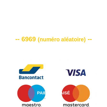
VOTRE CODE DE REMISE -10%
-- 6969
--
(
numéro aléatoire
)
PAIEMENT AISÉ