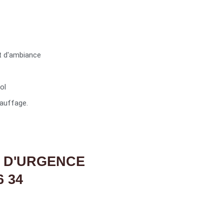
t d'ambiance
ol
auffage.
 D'URGENCE
6 34