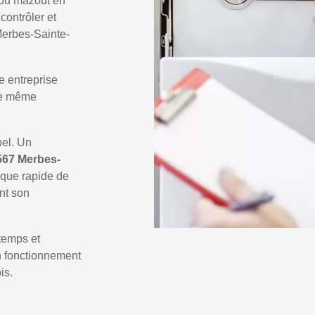
 ou mazout en
 contrôler et
Merbes-Sainte-
e entreprise
 le même
pel. Un
567 Merbes-
ique rapide de
nt son
temps et
un fonctionnement
is.