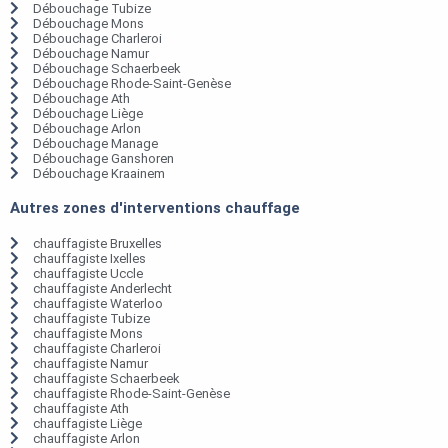
Débouchage Tubize
Débouchage Mons
Débouchage Charleroi
Débouchage Namur
Débouchage Schaerbeek
Débouchage Rhode-Saint-Genèse
Débouchage Ath
Débouchage Liège
Débouchage Arlon
Débouchage Manage
Débouchage Ganshoren
Débouchage Kraainem
Autres zones d'interventions chauffage
chauffagiste Bruxelles
chauffagiste Ixelles
chauffagiste Uccle
chauffagiste Anderlecht
chauffagiste Waterloo
chauffagiste Tubize
chauffagiste Mons
chauffagiste Charleroi
chauffagiste Namur
chauffagiste Schaerbeek
chauffagiste Rhode-Saint-Genèse
chauffagiste Ath
chauffagiste Liège
chauffagiste Arlon