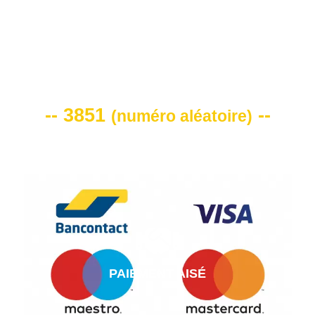
VOTRE CODE DE REMISE -10%
-- 3851
--
(
numéro aléatoire
)
PAIEMENT AISÉ