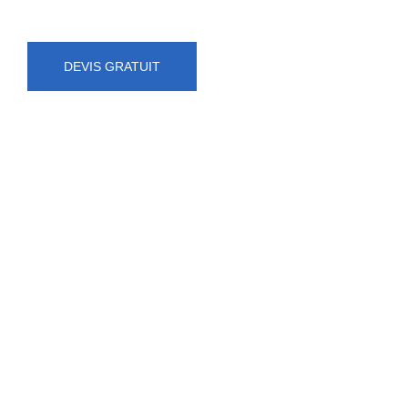
DEVIS GRATUIT
NUMÉRO D'URGENCE
0472 71 86 34