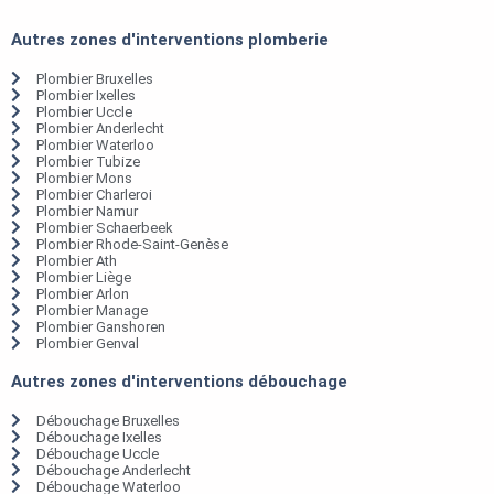
Autres zones d'interventions plomberie
Plombier Bruxelles
Plombier Ixelles
Plombier Uccle
Plombier Anderlecht
Plombier Waterloo
Plombier Tubize
Plombier Mons
Plombier Charleroi
Plombier Namur
Plombier Schaerbeek
Plombier Rhode-Saint-Genèse
Plombier Ath
Plombier Liège
Plombier Arlon
Plombier Manage
Plombier Ganshoren
Plombier Genval
Autres zones d'interventions débouchage
Débouchage Bruxelles
Débouchage Ixelles
Débouchage Uccle
Débouchage Anderlecht
Débouchage Waterloo