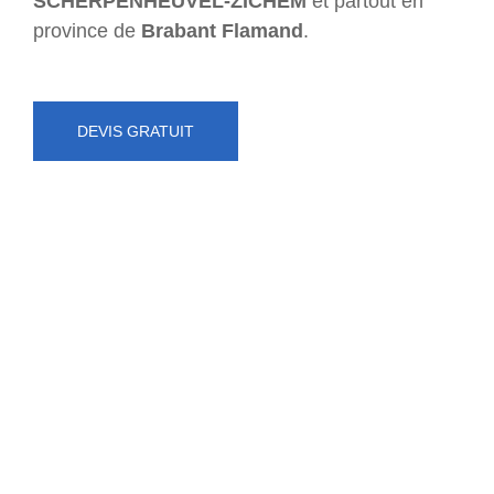
SCHERPENHEUVEL-ZICHEM
et partout en
province de
Brabant Flamand
.
DEVIS GRATUIT
NUMÉRO D'URGENCE
0472 71 86 34