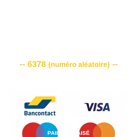
VOTRE CODE DE REMISE -10%
-- 6378
--
(
numéro aléatoire
)
PAIEMENT AISÉ