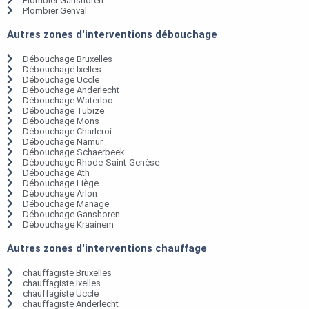
Plombier Ganshoren
Plombier Genval
Autres zones d'interventions débouchage
Débouchage Bruxelles
Débouchage Ixelles
Débouchage Uccle
Débouchage Anderlecht
Débouchage Waterloo
Débouchage Tubize
Débouchage Mons
Débouchage Charleroi
Débouchage Namur
Débouchage Schaerbeek
Débouchage Rhode-Saint-Genèse
Débouchage Ath
Débouchage Liège
Débouchage Arlon
Débouchage Manage
Débouchage Ganshoren
Débouchage Kraainem
Autres zones d'interventions chauffage
chauffagiste Bruxelles
chauffagiste Ixelles
chauffagiste Uccle
chauffagiste Anderlecht