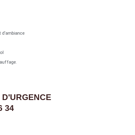
t d'ambiance
ol
auffage.
 D'URGENCE
6 34