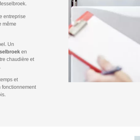
Messelbroek.
e entreprise
 le même
pel. Un
selbroek
en
tre chaudière et
.
temps et
un fonctionnement
is.