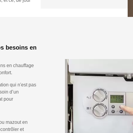
 et ce, de jour
os besoins en
ins en chauffage
nfort.
ion qui n'est pas
soin d’un
at pour
 ou mazout en
 contrôler et