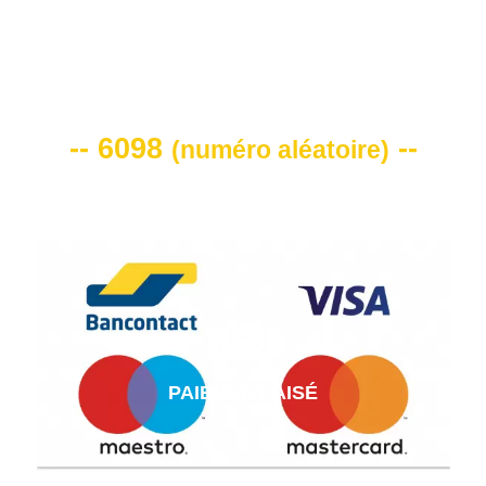
VOTRE CODE DE REMISE -10%
-- 6098
--
(
numéro aléatoire
)
PAIEMENT AISÉ