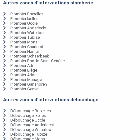
Autres zones d'interventions plomberie
Plombier Bruxelles
Plombier Ixelles
Plombier Uccle
Plombier Anderlecht
Plombier Waterloo
Plombier Tubize
Plombier Mons
Plombier Charleroi
Plombier Namur
Plombier Schaerbeek
Plombier Rhode-Saint-Genèse
Plombier Ath
Plombier Liège
Plombier Arlon
Plombier Manage
Plombier Ganshoren
Plombier Genval
Autres zones d'interventions débouchage
Débouchage Bruxelles
Débouchage Ixelles
Débouchage Uccle
Débouchage Anderlecht
Débouchage Waterloo
Débouchage Tubize
Débouchage Mons