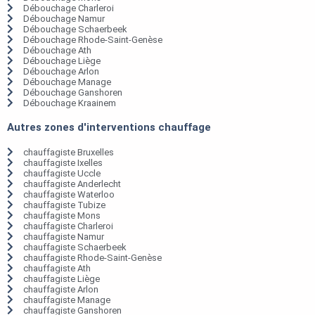
Débouchage Charleroi
Débouchage Namur
Débouchage Schaerbeek
Débouchage Rhode-Saint-Genèse
Débouchage Ath
Débouchage Liège
Débouchage Arlon
Débouchage Manage
Débouchage Ganshoren
Débouchage Kraainem
Autres zones d'interventions chauffage
chauffagiste Bruxelles
chauffagiste Ixelles
chauffagiste Uccle
chauffagiste Anderlecht
chauffagiste Waterloo
chauffagiste Tubize
chauffagiste Mons
chauffagiste Charleroi
chauffagiste Namur
chauffagiste Schaerbeek
chauffagiste Rhode-Saint-Genèse
chauffagiste Ath
chauffagiste Liège
chauffagiste Arlon
chauffagiste Manage
chauffagiste Ganshoren