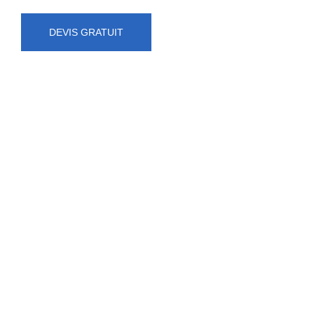
DEVIS GRATUIT
NUMÉRO D'URGENCE
0472 71 86 34