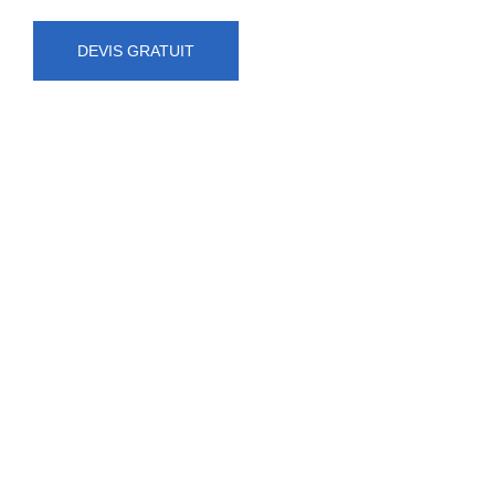
DEVIS GRATUIT
NUMÉRO D'URGENCE
0472 71 86 34