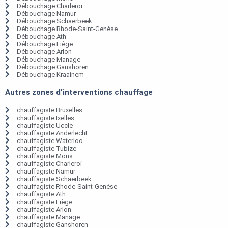
Débouchage Charleroi
Débouchage Namur
Débouchage Schaerbeek
Débouchage Rhode-Saint-Genèse
Débouchage Ath
Débouchage Liège
Débouchage Arlon
Débouchage Manage
Débouchage Ganshoren
Débouchage Kraainem
Autres zones d'interventions chauffage
chauffagiste Bruxelles
chauffagiste Ixelles
chauffagiste Uccle
chauffagiste Anderlecht
chauffagiste Waterloo
chauffagiste Tubize
chauffagiste Mons
chauffagiste Charleroi
chauffagiste Namur
chauffagiste Schaerbeek
chauffagiste Rhode-Saint-Genèse
chauffagiste Ath
chauffagiste Liège
chauffagiste Arlon
chauffagiste Manage
chauffagiste Ganshoren