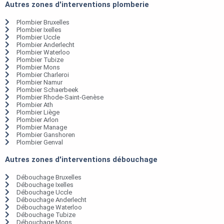
Autres zones d'interventions plomberie
Plombier Bruxelles
Plombier Ixelles
Plombier Uccle
Plombier Anderlecht
Plombier Waterloo
Plombier Tubize
Plombier Mons
Plombier Charleroi
Plombier Namur
Plombier Schaerbeek
Plombier Rhode-Saint-Genèse
Plombier Ath
Plombier Liège
Plombier Arlon
Plombier Manage
Plombier Ganshoren
Plombier Genval
Autres zones d'interventions débouchage
Débouchage Bruxelles
Débouchage Ixelles
Débouchage Uccle
Débouchage Anderlecht
Débouchage Waterloo
Débouchage Tubize
Débouchage Mons