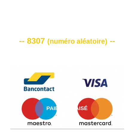
VOTRE CODE DE REMISE -10%
-- 8307
--
(
numéro aléatoire
)
PAIEMENT AISÉ