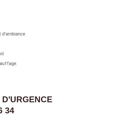
t d'ambiance
ol
auffage.
 D'URGENCE
6 34