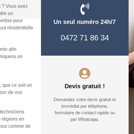
n ? Vous avez
udre un
ertise pour
Un seul numéro 24h/7
ut résidentielle
0472 71 86 34
min afin
uniquera un
, que ce soit un
Devis gratuit !
tion de vos
Demandez votre devis gratuit et
immédiat par téléphone,
 techniciens
formulaire de contact rapide ou
6 régions en
par Whatsapp.
e jour comme de