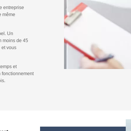
e entreprise
 le même
pel. Un
n moins de 45
e et vous
temps et
un fonctionnement
is.