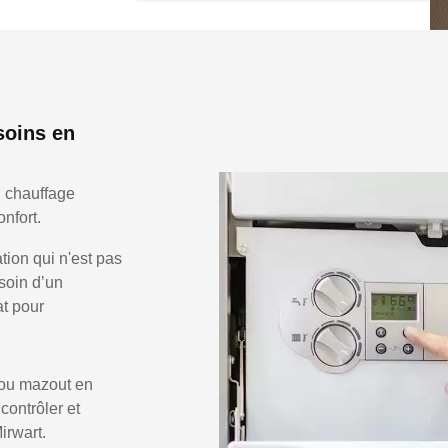
soins en
n chauffage
nfort.
ion qui n'est pas
soin d’un
at pour
 ou mazout en
 contrôler et
irwart.