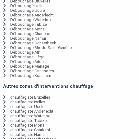
Débouchage Bruxelles
Débouchage Ixelles
Débouchage Uccle
Débouchage Anderlecht
Débouchage Waterloo
Débouchage Tubize
Débouchage Mons
Débouchage Charleroi
Débouchage Namur
Débouchage Schaerbeek
Débouchage Rhode-Saint-Genèse
Débouchage Ath
Débouchage Liège
Débouchage Arlon
Débouchage Manage
Débouchage Ganshoren
Débouchage Kraainem
Autres zones d'interventions chauffage
chauffagiste Bruxelles
chauffagiste Ixelles
chauffagiste Uccle
chauffagiste Anderlecht
chauffagiste Waterloo
chauffagiste Tubize
chauffagiste Mons
chauffagiste Charleroi
chauffagiste Namur