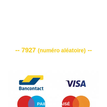
VOTRE CODE DE REMISE -10%
-- 7927
--
(
numéro aléatoire
)
PAIEMENT AISÉ