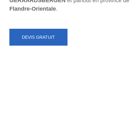
GERAARDSBERGEN
et partout en province de
Flandre-Orientale
.
DEVIS GRATUIT
NUMÉRO D'URGENCE
0472 71 86 34