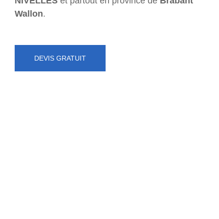
NIVELLES
et partout en province de
Brabant
Wallon
.
DEVIS GRATUIT
NUMÉRO D'URGENCE
0472 71 86 34