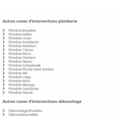
Autres zones d'interventions plomberie
Plombier Bruxelles
Plombier Ixelles
Plombier Uccle
Plombier Anderlecht
Plombier Waterloo
Plombier Tubize
Plombier Mons
Plombier Charleroi
Plombier Namur
Plombier Schaerbeek
Plombier Rhode-Saint-Genèse
Plombier Ath
Plombier Liège
Plombier Arlon
Plombier Manage
Plombier Ganshoren
Plombier Genval
Autres zones d'interventions débouchage
Débouchage Bruxelles
Débouchage Ixelles