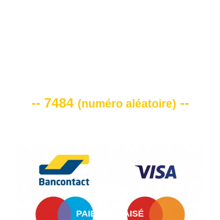
VOTRE CODE DE REMISE -10%
-- 7484
--
(
numéro aléatoire
)
PAIEMENT AISÉ