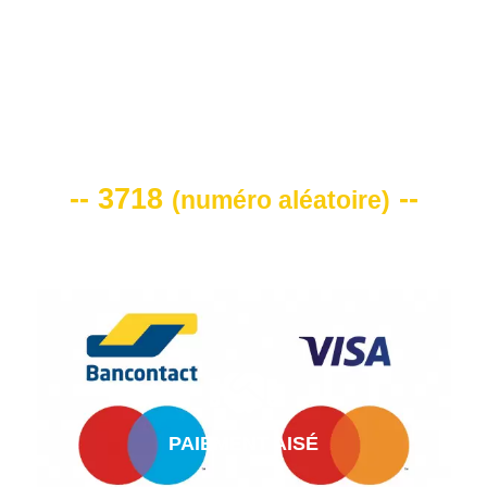
VOTRE CODE DE REMISE -10%
-- 3718
--
(
numéro aléatoire
)
PAIEMENT AISÉ