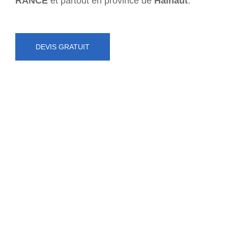
RANCE
et partout en province de
Hainaut
.
DEVIS GRATUIT
NUMÉRO D'URGENCE
0472 71 86 34