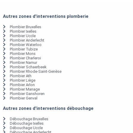
Autres zones d'interventions plomberie
Plombier Bruxelles
Plombier Ixelles
Plombier Uccle
Plombier Anderlecht
Plombier Waterloo
Plombier Tubize
Plombier Mons
Plombier Charleroi
Plombier Namur
Plombier Schaerbeek
Plombier Rhode-Saint-Genèse
Plombier Ath
Plombier Liège
Plombier Arlon
Plombier Manage
Plombier Ganshoren
Plombier Genval
Autres zones d'interventions débouchage
Débouchage Bruxelles
Débouchage Ixelles
Débouchage Uccle
Débouchage Anderlecht