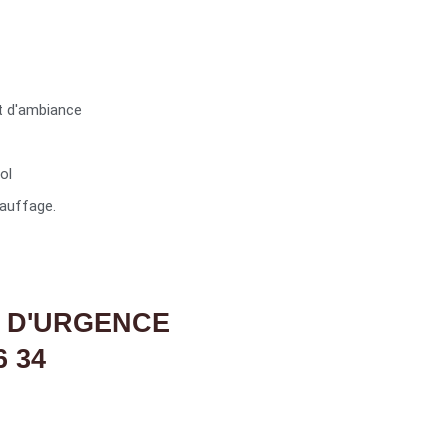
t d'ambiance
ol
auffage.
 D'URGENCE
6 34