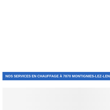
NUMÉRO D'URGENCE
0472 71 86 34
NOS SERVICES EN CHAUFFAGE À 7870 MONTIGNIES-LEZ-LEN