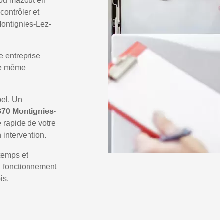
 ou mazout en
 contrôler et
Montignies-Lez-
e entreprise
 le même
pel. Un
870 Montignies-
e rapide de votre
 intervention.
temps et
un fonctionnement
is.