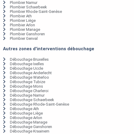
Plombier Namur
Plombier Schaerbeek
Plombier Rhode-Saint-Genèse
Plombier Ath
Plombier Liège
Plombier Arlon
Plombier Manage
Plombier Ganshoren
Plombier Genval
Autres zones d'interventions débouchage
Débouchage Bruxelles
Débouchage Ixelles
Débouchage Uccle
Débouchage Anderlecht
Débouchage Waterloo
Débouchage Tubize
Débouchage Mons
Débouchage Charleroi
Débouchage Namur
Débouchage Schaerbeek
Débouchage Rhode-Saint-Genèse
Débouchage Ath
Débouchage Liège
Débouchage Arlon
Débouchage Manage
Débouchage Ganshoren
Débouchage Kraainem