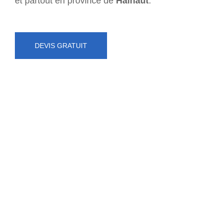
et partout en province de
Hainaut
.
DEVIS GRATUIT
NUMÉRO D'URGENCE
0472 71 86 34