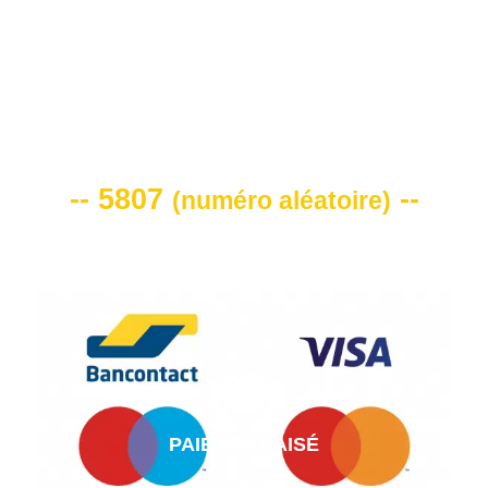
VOTRE CODE DE REMISE -10%
-- 5807
--
(
numéro aléatoire
)
PAIEMENT AISÉ