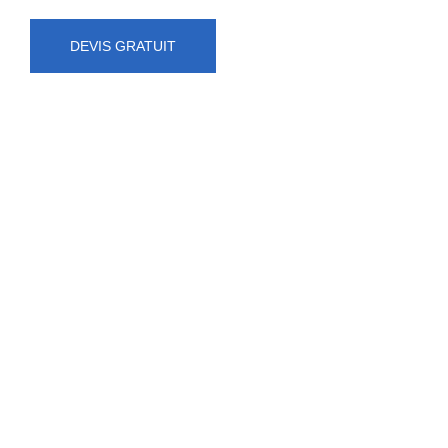
DEVIS GRATUIT
NUMÉRO D'URGENCE
0472 71 86 34