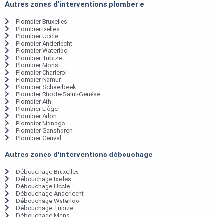
Autres zones d'interventions plomberie
Plombier Bruxelles
Plombier Ixelles
Plombier Uccle
Plombier Anderlecht
Plombier Waterloo
Plombier Tubize
Plombier Mons
Plombier Charleroi
Plombier Namur
Plombier Schaerbeek
Plombier Rhode-Saint-Genèse
Plombier Ath
Plombier Liège
Plombier Arlon
Plombier Manage
Plombier Ganshoren
Plombier Genval
Autres zones d'interventions débouchage
Débouchage Bruxelles
Débouchage Ixelles
Débouchage Uccle
Débouchage Anderlecht
Débouchage Waterloo
Débouchage Tubize
Débouchage Mons