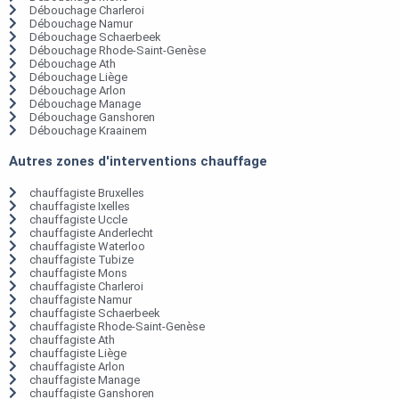
Débouchage Charleroi
Débouchage Namur
Débouchage Schaerbeek
Débouchage Rhode-Saint-Genèse
Débouchage Ath
Débouchage Liège
Débouchage Arlon
Débouchage Manage
Débouchage Ganshoren
Débouchage Kraainem
Autres zones d'interventions chauffage
chauffagiste Bruxelles
chauffagiste Ixelles
chauffagiste Uccle
chauffagiste Anderlecht
chauffagiste Waterloo
chauffagiste Tubize
chauffagiste Mons
chauffagiste Charleroi
chauffagiste Namur
chauffagiste Schaerbeek
chauffagiste Rhode-Saint-Genèse
chauffagiste Ath
chauffagiste Liège
chauffagiste Arlon
chauffagiste Manage
chauffagiste Ganshoren