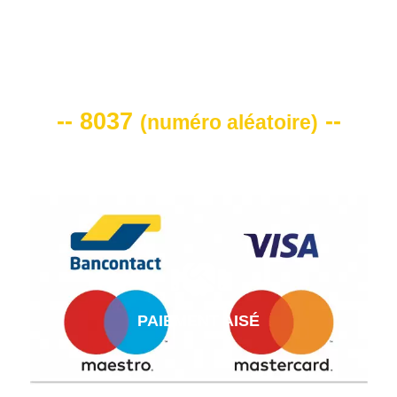
VOTRE CODE DE REMISE -10%
-- 8037
--
(
numéro aléatoire
)
PAIEMENT AISÉ