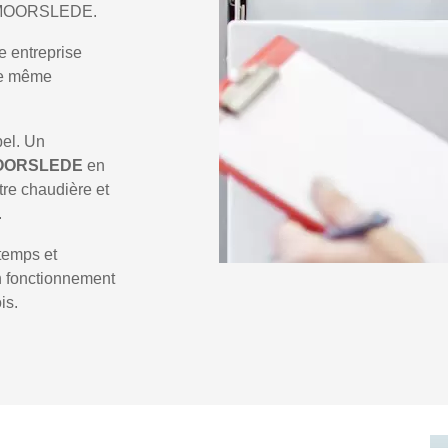
te MOORSLEDE.
e entreprise
 le même
pel. Un
MOORSLEDE
en
tre chaudière et
.
temps et
un fonctionnement
is.