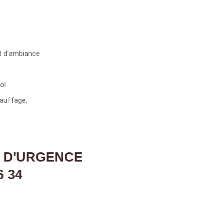
t d'ambiance
ol
auffage.
 D'URGENCE
6 34