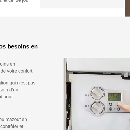
 et ce, de jour
os besoins en
oins en
de votre confort.
ion qui n'est pas
soin d’un
at pour
 ou mazout en
 contrôler et