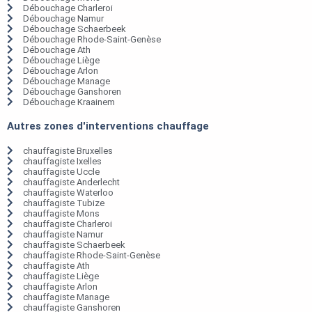
Débouchage Charleroi
Débouchage Namur
Débouchage Schaerbeek
Débouchage Rhode-Saint-Genèse
Débouchage Ath
Débouchage Liège
Débouchage Arlon
Débouchage Manage
Débouchage Ganshoren
Débouchage Kraainem
Autres zones d'interventions chauffage
chauffagiste Bruxelles
chauffagiste Ixelles
chauffagiste Uccle
chauffagiste Anderlecht
chauffagiste Waterloo
chauffagiste Tubize
chauffagiste Mons
chauffagiste Charleroi
chauffagiste Namur
chauffagiste Schaerbeek
chauffagiste Rhode-Saint-Genèse
chauffagiste Ath
chauffagiste Liège
chauffagiste Arlon
chauffagiste Manage
chauffagiste Ganshoren