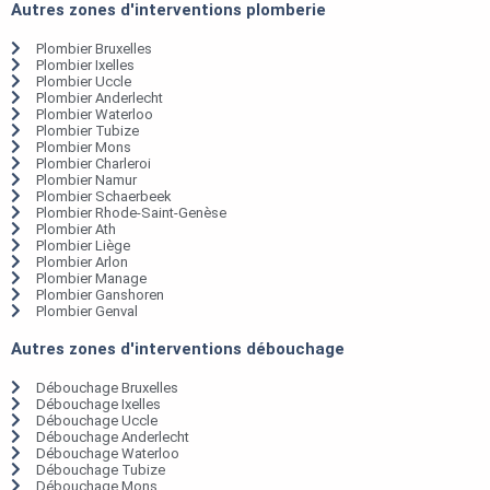
Autres zones d'interventions plomberie
Plombier Bruxelles
Plombier Ixelles
Plombier Uccle
Plombier Anderlecht
Plombier Waterloo
Plombier Tubize
Plombier Mons
Plombier Charleroi
Plombier Namur
Plombier Schaerbeek
Plombier Rhode-Saint-Genèse
Plombier Ath
Plombier Liège
Plombier Arlon
Plombier Manage
Plombier Ganshoren
Plombier Genval
Autres zones d'interventions débouchage
Débouchage Bruxelles
Débouchage Ixelles
Débouchage Uccle
Débouchage Anderlecht
Débouchage Waterloo
Débouchage Tubize
Débouchage Mons