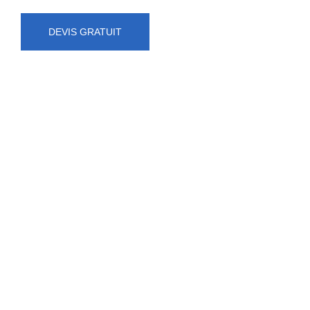
DEVIS GRATUIT
NUMÉRO D'URGENCE
0472 71 86 34