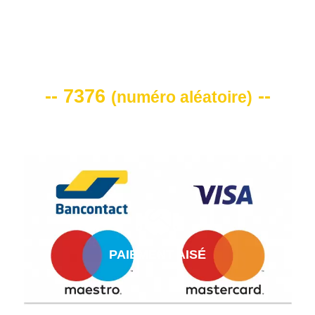
VOTRE CODE DE REMISE -10%
-- 7376
--
(
numéro aléatoire
)
PAIEMENT AISÉ