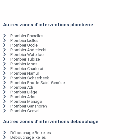
Autres zones d'interventions plomberie
Plombier Bruxelles
Plombier Ixelles
Plombier Uccle
Plombier Anderlecht
Plombier Waterloo
Plombier Tubize
Plombier Mons
Plombier Charleroi
Plombier Namur
Plombier Schaerbeek
Plombier Rhode-Saint-Genèse
Plombier Ath
Plombier Liège
Plombier Arlon
Plombier Manage
Plombier Ganshoren
Plombier Genval
Autres zones d'interventions débouchage
Débouchage Bruxelles
Débouchage Ixelles