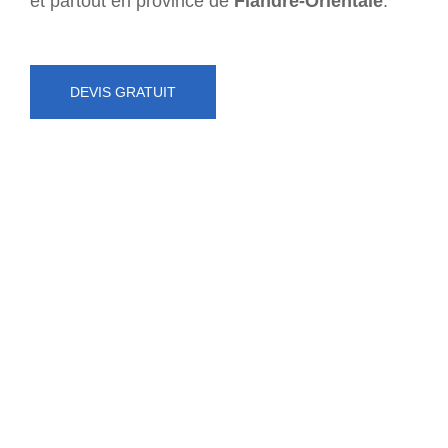
et partout en province de
Flandre-Orientale
.
DEVIS GRATUIT
NUMÉRO D'URGENCE
0472 71 86 34