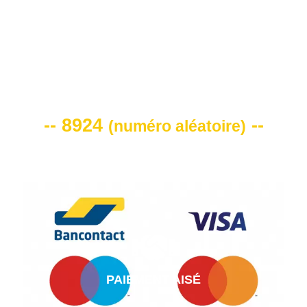
VOTRE CODE DE REMISE -10%
-- 8924
--
(
numéro aléatoire
)
PAIEMENT AISÉ