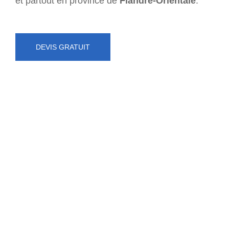
et partout en province de
Flandre-Orientale
.
DEVIS GRATUIT
NUMÉRO D'URGENCE
0472 71 86 34