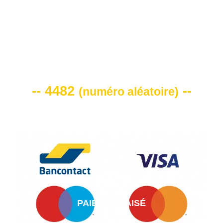
VOTRE CODE DE REMISE -10%
-- 4482
--
(
numéro aléatoire
)
PAIEMENT AISÉ