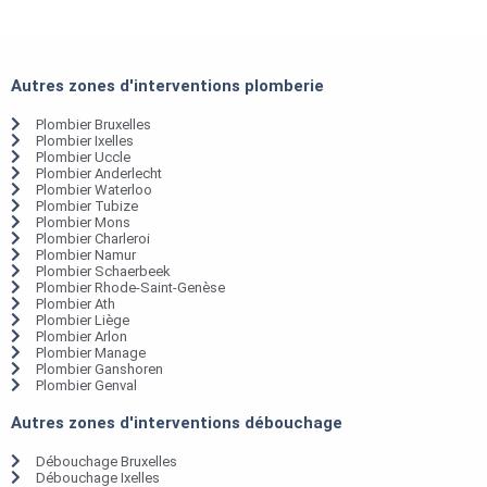
Autres zones d'interventions plomberie
Plombier Bruxelles
Plombier Ixelles
Plombier Uccle
Plombier Anderlecht
Plombier Waterloo
Plombier Tubize
Plombier Mons
Plombier Charleroi
Plombier Namur
Plombier Schaerbeek
Plombier Rhode-Saint-Genèse
Plombier Ath
Plombier Liège
Plombier Arlon
Plombier Manage
Plombier Ganshoren
Plombier Genval
Autres zones d'interventions débouchage
Débouchage Bruxelles
Débouchage Ixelles