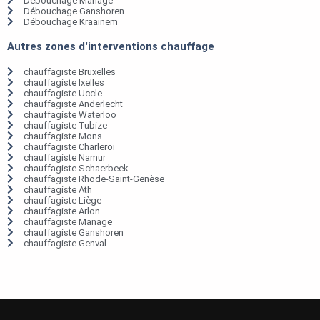
Débouchage Manage
Débouchage Ganshoren
Débouchage Kraainem
Autres zones d'interventions chauffage
chauffagiste Bruxelles
chauffagiste Ixelles
chauffagiste Uccle
chauffagiste Anderlecht
chauffagiste Waterloo
chauffagiste Tubize
chauffagiste Mons
chauffagiste Charleroi
chauffagiste Namur
chauffagiste Schaerbeek
chauffagiste Rhode-Saint-Genèse
chauffagiste Ath
chauffagiste Liège
chauffagiste Arlon
chauffagiste Manage
chauffagiste Ganshoren
chauffagiste Genval