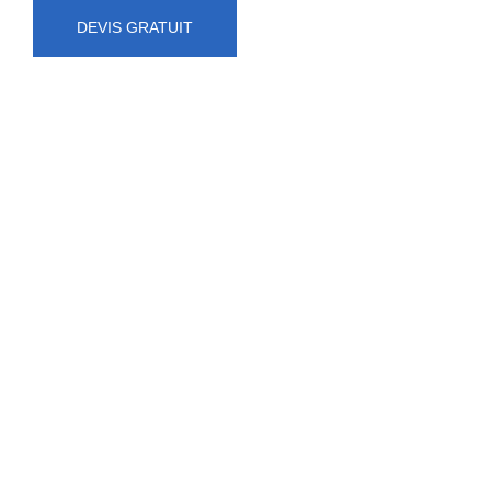
DEVIS GRATUIT
NUMÉRO D'URGENCE
0472 71 86 34