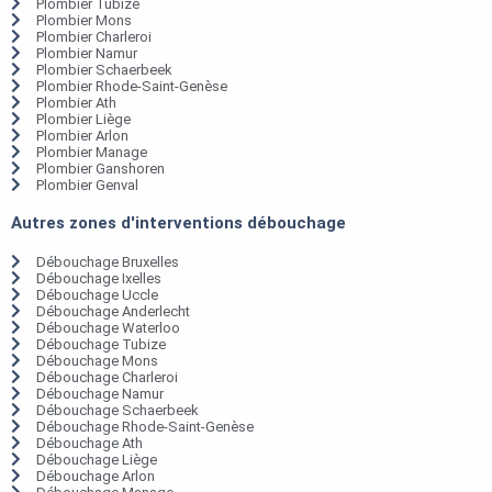
Plombier Tubize
Plombier Mons
Plombier Charleroi
Plombier Namur
Plombier Schaerbeek
Plombier Rhode-Saint-Genèse
Plombier Ath
Plombier Liège
Plombier Arlon
Plombier Manage
Plombier Ganshoren
Plombier Genval
Autres zones d'interventions débouchage
Débouchage Bruxelles
Débouchage Ixelles
Débouchage Uccle
Débouchage Anderlecht
Débouchage Waterloo
Débouchage Tubize
Débouchage Mons
Débouchage Charleroi
Débouchage Namur
Débouchage Schaerbeek
Débouchage Rhode-Saint-Genèse
Débouchage Ath
Débouchage Liège
Débouchage Arlon