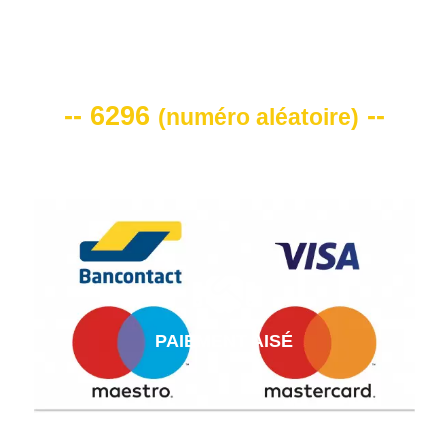
VOTRE CODE DE REMISE -10%
-- 6296
--
(
numéro aléatoire
)
PAIEMENT AISÉ