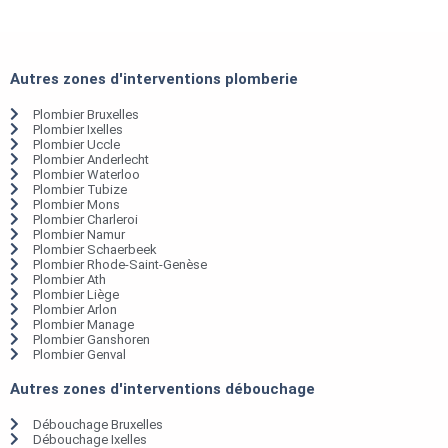
Autres zones d'interventions plomberie
Plombier Bruxelles
Plombier Ixelles
Plombier Uccle
Plombier Anderlecht
Plombier Waterloo
Plombier Tubize
Plombier Mons
Plombier Charleroi
Plombier Namur
Plombier Schaerbeek
Plombier Rhode-Saint-Genèse
Plombier Ath
Plombier Liège
Plombier Arlon
Plombier Manage
Plombier Ganshoren
Plombier Genval
Autres zones d'interventions débouchage
Débouchage Bruxelles
Débouchage Ixelles