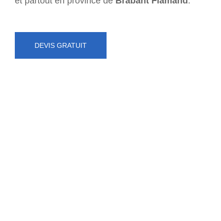
et partout en province de
Brabant Flamand
.
DEVIS GRATUIT
NUMÉRO D'URGENCE
0472 71 86 34