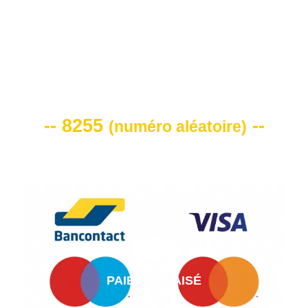
VOTRE CODE DE REMISE -10%
-- 8255
--
(
numéro aléatoire
)
PAIEMENT AISÉ