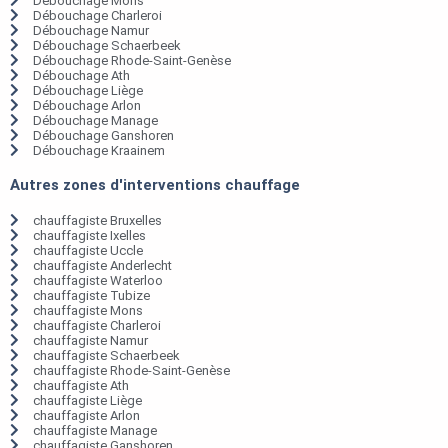
Débouchage Mons
Débouchage Charleroi
Débouchage Namur
Débouchage Schaerbeek
Débouchage Rhode-Saint-Genèse
Débouchage Ath
Débouchage Liège
Débouchage Arlon
Débouchage Manage
Débouchage Ganshoren
Débouchage Kraainem
Autres zones d'interventions chauffage
chauffagiste Bruxelles
chauffagiste Ixelles
chauffagiste Uccle
chauffagiste Anderlecht
chauffagiste Waterloo
chauffagiste Tubize
chauffagiste Mons
chauffagiste Charleroi
chauffagiste Namur
chauffagiste Schaerbeek
chauffagiste Rhode-Saint-Genèse
chauffagiste Ath
chauffagiste Liège
chauffagiste Arlon
chauffagiste Manage
chauffagiste Ganshoren