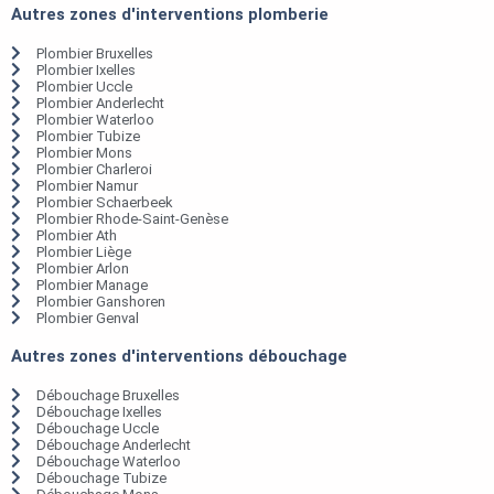
Autres zones d'interventions plomberie
Plombier Bruxelles
Plombier Ixelles
Plombier Uccle
Plombier Anderlecht
Plombier Waterloo
Plombier Tubize
Plombier Mons
Plombier Charleroi
Plombier Namur
Plombier Schaerbeek
Plombier Rhode-Saint-Genèse
Plombier Ath
Plombier Liège
Plombier Arlon
Plombier Manage
Plombier Ganshoren
Plombier Genval
Autres zones d'interventions débouchage
Débouchage Bruxelles
Débouchage Ixelles
Débouchage Uccle
Débouchage Anderlecht
Débouchage Waterloo
Débouchage Tubize