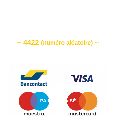
VOTRE CODE DE REMISE -10%
-- 4422
--
(
numéro aléatoire
)
PAIEMENT AISÉ