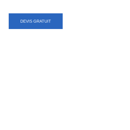
DEVIS GRATUIT
NUMÉRO D'URGENCE
0472 71 86 34