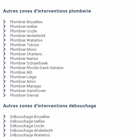
Autres zones d'interventions plomberie
Plombier Bruxelles
Plombier Ixelles
Plombier Uccle
Plombier Anderlecht
Plombier Waterloo
Plombier Tubize
Plombier Mons
Plombier Charleroi
Plombier Namur
Plombier Schaerbeek
Plombier Rhode-Saint-Genèse
Plombier Ath
Plombier Liège
Plombier Arlon
Plombier Manage
Plombier Ganshoren
Plombier Genval
Autres zones d'interventions débouchage
Débouchage Bruxelles
Débouchage Ixelles
Débouchage Uccle
Débouchage Anderlecht
Débouchage Waterloo