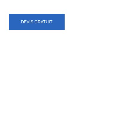
DEVIS GRATUIT
NUMÉRO D'URGENCE
0472 71 86 34