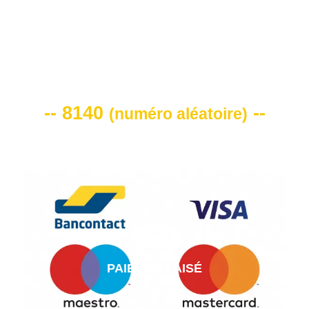
VOTRE CODE DE REMISE -10%
-- 8140
--
(
numéro aléatoire
)
PAIEMENT AISÉ