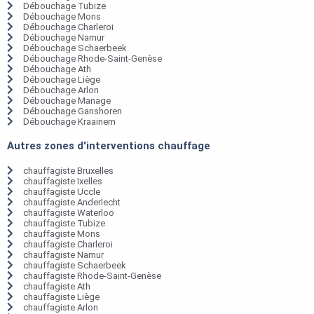
Débouchage Tubize
Débouchage Mons
Débouchage Charleroi
Débouchage Namur
Débouchage Schaerbeek
Débouchage Rhode-Saint-Genèse
Débouchage Ath
Débouchage Liège
Débouchage Arlon
Débouchage Manage
Débouchage Ganshoren
Débouchage Kraainem
Autres zones d'interventions chauffage
chauffagiste Bruxelles
chauffagiste Ixelles
chauffagiste Uccle
chauffagiste Anderlecht
chauffagiste Waterloo
chauffagiste Tubize
chauffagiste Mons
chauffagiste Charleroi
chauffagiste Namur
chauffagiste Schaerbeek
chauffagiste Rhode-Saint-Genèse
chauffagiste Ath
chauffagiste Liège
chauffagiste Arlon