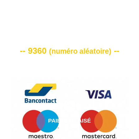
VOTRE CODE DE REMISE -10%
-- 9360
--
(
numéro aléatoire
)
PAIEMENT AISÉ