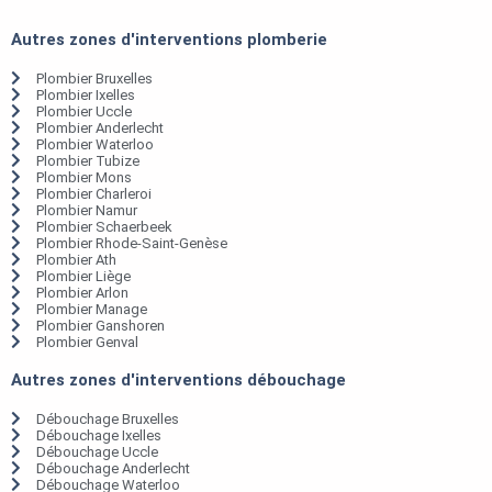
Autres zones d'interventions plomberie
Plombier Bruxelles
Plombier Ixelles
Plombier Uccle
Plombier Anderlecht
Plombier Waterloo
Plombier Tubize
Plombier Mons
Plombier Charleroi
Plombier Namur
Plombier Schaerbeek
Plombier Rhode-Saint-Genèse
Plombier Ath
Plombier Liège
Plombier Arlon
Plombier Manage
Plombier Ganshoren
Plombier Genval
Autres zones d'interventions débouchage
Débouchage Bruxelles
Débouchage Ixelles
Débouchage Uccle
Débouchage Anderlecht
Débouchage Waterloo