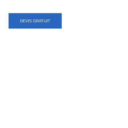
DEVIS GRATUIT
NUMÉRO D'URGENCE
0472 71 86 34