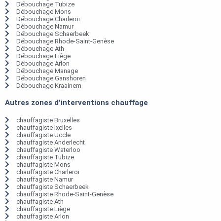
Débouchage Tubize
Débouchage Mons
Débouchage Charleroi
Débouchage Namur
Débouchage Schaerbeek
Débouchage Rhode-Saint-Genèse
Débouchage Ath
Débouchage Liège
Débouchage Arlon
Débouchage Manage
Débouchage Ganshoren
Débouchage Kraainem
Autres zones d'interventions chauffage
chauffagiste Bruxelles
chauffagiste Ixelles
chauffagiste Uccle
chauffagiste Anderlecht
chauffagiste Waterloo
chauffagiste Tubize
chauffagiste Mons
chauffagiste Charleroi
chauffagiste Namur
chauffagiste Schaerbeek
chauffagiste Rhode-Saint-Genèse
chauffagiste Ath
chauffagiste Liège
chauffagiste Arlon